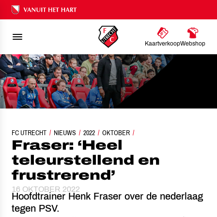
Ons nalatenschap
Kaartverkoop
Webshop
FC UTRECHT
NIEUWS
FRASER: ‘HEEL TELEURSTELLEND EN FRUSTREREND’
2022
OKTOBER
Fraser: ‘Heel
teleurstellend en
frustrerend’
16 OKTOBER 2022
Hoofdtrainer Henk Fraser over de nederlaag
tegen PSV.