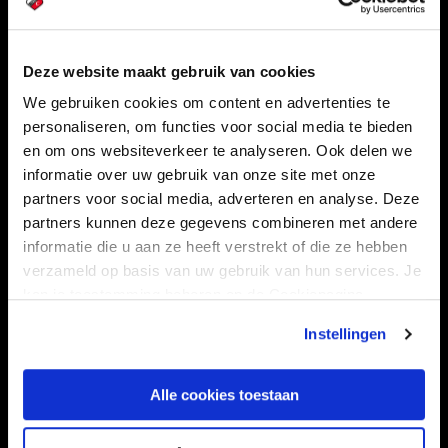
Navigeer naar
Deze website maakt gebruik van cookies
We gebruiken cookies om content en advertenties te
CLUB
FOUNDATION
personaliseren, om functies voor social media te bieden
TEAMS
KAARTVERKOOP
en om ons websiteverkeer te analyseren. Ook delen we
informatie over uw gebruik van onze site met onze
STADION
BUSINESS
partners voor social media, adverteren en analyse. Deze
SUPPORTERS
partners kunnen deze gegevens combineren met andere
informatie die u aan ze heeft verstrekt of die ze hebben
verzameld op basis van uw gebruik van hun services. Je
kan je toestemming beheren op de Cookiepagina.
Informatie
Instellingen
VEELGESTELDE VRAGEN
CONTACT
Alle cookies toestaan
WERKEN BIJ