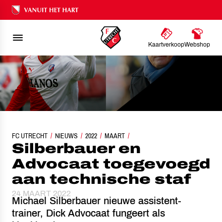
Ons nalatenschap
Kaartverkoop
Webshop
FC UTRECHT
SILBERBAUER EN ADVOCAAT TOEGEVOEGD AAN TECHNISCHE STA
NIEUWS
2022
MAART
Silberbauer en
Advocaat toegevoegd
aan technische staf
24 MAART 2022
Michael Silberbauer nieuwe assistent-
trainer, Dick Advocaat fungeert als