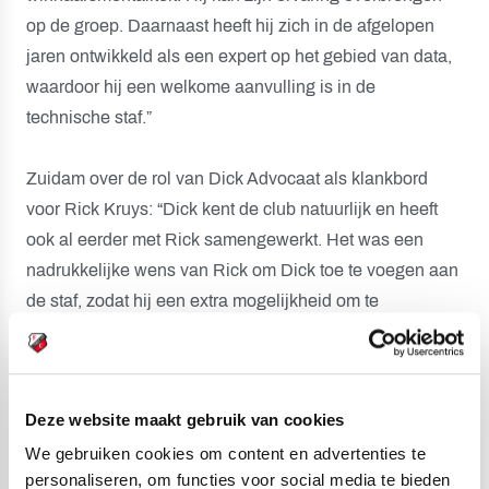
op de groep. Daarnaast heeft hij zich in de afgelopen
jaren ontwikkeld als een expert op het gebied van data,
waardoor hij een welkome aanvulling is in de
technische staf.”
Zuidam over de rol van Dick Advocaat als klankbord
voor Rick Kruys: “Dick kent de club natuurlijk en heeft
ook al eerder met Rick samengewerkt. Het was een
nadrukkelijke wens van Rick om Dick toe te voegen aan
de staf, zodat hij een extra mogelijkheid om te
klankborden heeft. We zijn blij dat Dick paraat staat met
zijn jarenlange ervaring.”
Deze website maakt gebruik van cookies
Rick Kruys zit tot het eind van het huidige seizoen als
Hoofdtrainer op de bank met Sander Keller en Michael
We gebruiken cookies om content en advertenties te
personaliseren, om functies voor social media te bieden
Silberbauer aan zijn zijde.