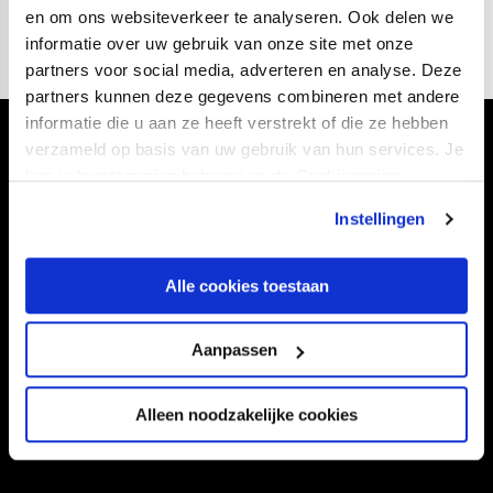
en om ons websiteverkeer te analyseren. Ook delen we
informatie over uw gebruik van onze site met onze
partners voor social media, adverteren en analyse. Deze
partners kunnen deze gegevens combineren met andere
informatie die u aan ze heeft verstrekt of die ze hebben
Volg ons ook via
verzameld op basis van uw gebruik van hun services. Je
kan je toestemming beheren op de Cookiepagina.
Instellingen
Navigeer naar
Alle cookies toestaan
CLUB
FOUNDATION
Aanpassen
TEAMS
KAARTVERKOOP
STADION
BUSINESS
Alleen noodzakelijke cookies
SUPPORTERS