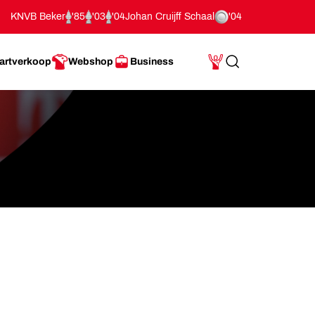
KNVB Beker
'85
'03
'04
Johan Cruijff Schaal
'04
artverkoop
Webshop
Business
Search
Mijn Account