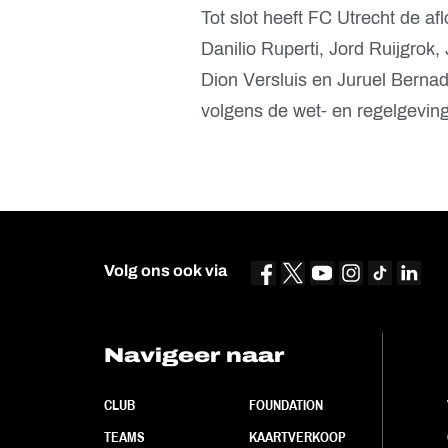
Tot slot heeft FC Utrecht de a
Danilio Ruperti, Jord Ruijgrok,
Dion Versluis en Juruel Bernad
volgens de wet- en regelgeving
Volg ons ook via
Navigeer naar
CLUB
FOUNDATION
TEAMS
KAARTVERKOOP