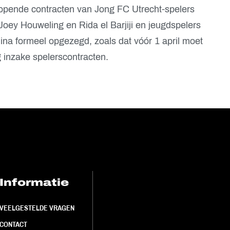
flopende contracten van Jong FC Utrecht-spelers
 Joey Houweling en Rida el Barjiji en jeugdspelers
ina formeel opgezegd, zoals dat vóór 1 april moet
 inzake spelerscontracten.
Informatie
FC Utrecht<br>
VEELGESTELDE VRAGEN
CONTACT