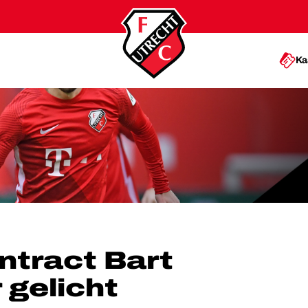
Ka
T RAMSELAAR GELICHT
ontract Bart
gelicht