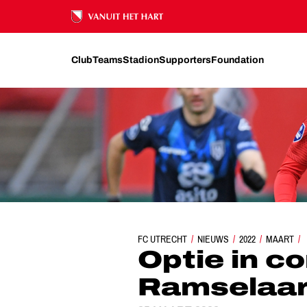
Ons nalatenschap
Club
Teams
Stadion
Supporters
Foundation
FC UTRECHT
NIEUWS
OPTIE IN CONTRACT BAR
2022
MAART
Optie in c
Ramselaar 