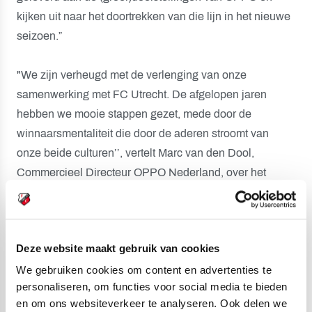
kijken uit naar het doortrekken van die lijn in het nieuwe
seizoen.”
"We zijn verheugd met de verlenging van onze
samenwerking met FC Utrecht. De afgelopen jaren
hebben we mooie stappen gezet, mede door de
winnaarsmentaliteit die door de aderen stroomt van
onze beide culturen’’, vertelt Marc van den Dool,
Commercieel Directeur OPPO Nederland, over het
verlengde partnership. "We kijken ernaar uit om nog
meer supporters te laten kennis maken met onze
innovatieve smart devices om iedere mijlpaal vast te
Deze website maakt gebruik van cookies
leggen van deze mooie club en het verschil te maken in
het dagelijkse leven van onze gebruikers.’’
We gebruiken cookies om content en advertenties te
personaliseren, om functies voor social media te bieden
en om ons websiteverkeer te analyseren. Ook delen we