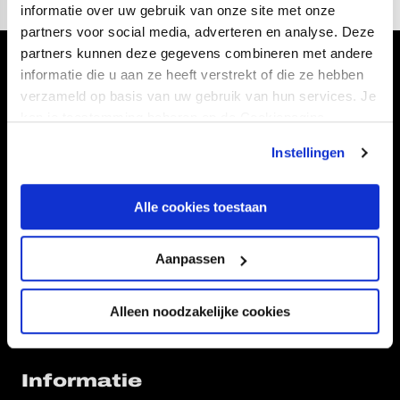
informatie over uw gebruik van onze site met onze
partners voor social media, adverteren en analyse. Deze
partners kunnen deze gegevens combineren met andere
Volg ons ook via
informatie die u aan ze heeft verstrekt of die ze hebben
verzameld op basis van uw gebruik van hun services. Je
kan je toestemming beheren op de Cookiepagina.
Instellingen
Navigeer naar
Alle cookies toestaan
CLUB
FOUNDATION
TEAMS
KAARTVERKOOP
Aanpassen
STADION
BUSINESS
SUPPORTERS
Alleen noodzakelijke cookies
Informatie