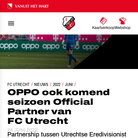
Ons nalatenschap
Kaartverkoop
Webshop
FC UTRECHT
OPPO OOK KOMEND SEIZOEN OFFICIAL PARTNER VAN FC UTRECHT
NIEUWS
2022
JUNI
OPPO ook komend
seizoen Official
Partner van
FC Utrecht
24 JUNI 2022
Partnership tussen Utrechtse Eredivisionist