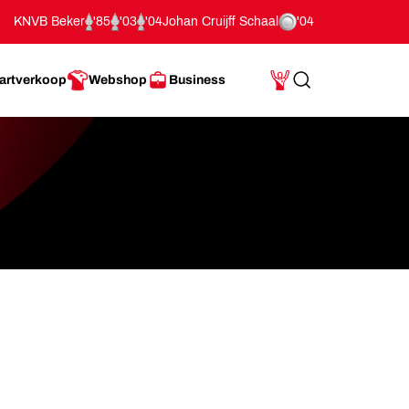
KNVB Beker
'85
'03
'04
Johan Cruijff Schaal
'04
artverkoop
Webshop
Business
Search
Mijn Account