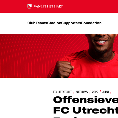
Ons nalatenschap
Club
Teams
Stadion
Supporters
Foundation
FC UTRECHT
OFFENSIEVE IMPULS: FC UTRECHT T
NIEUWS
2022
JUNI
Offensieve
FC Utrecht