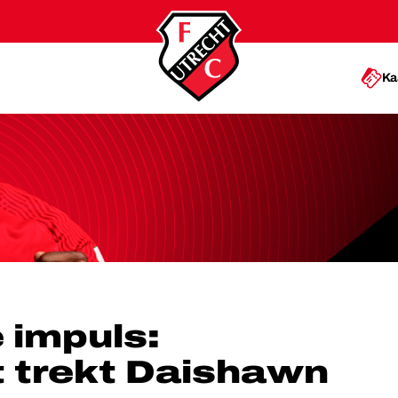
Ka
REKT DAISHAWN REDAN AAN
 impuls:
 trekt Daishawn