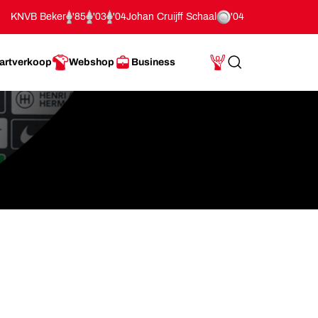
KNVB Beker
'85
'03
'04
Johan Cruijff Schaal
'04
artverkoop
Webshop
Business
Search
Mijn Account