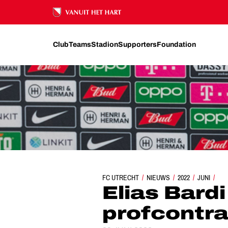
Ons nalatenschap
Club
Teams
Stadion
Supporters
Foundation
FC UTRECHT
ELIAS BARDI TEKENT EERSTE PROF
NIEUWS
2022
JUNI
Elias Bard
profcontra