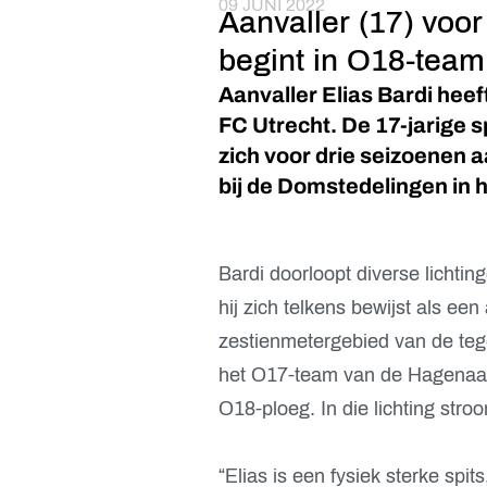
09 JUNI 2022
Aanvaller (17) voor
begint in O18-team
Aanvaller Elias Bardi heeft
FC Utrecht. De 17-jarige 
zich voor drie seizoenen 
bij de Domstedelingen in 
Bardi doorloopt diverse lichti
hij zich telkens bewijst als ee
zestienmetergebied van de tege
het O17-team van de Hagenaar
O18-ploeg. In die lichting stro
“Elias is een fysiek sterke spit