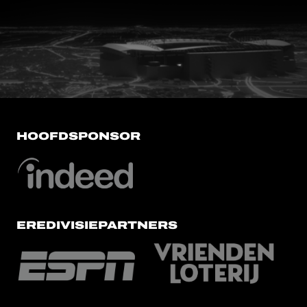
FC Utrecht<br>vanuit<br>het har
HOOFDSPONSOR
EREDIVISIEPARTNERS