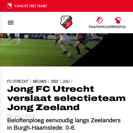
Ons nalatenschap
Kaartverkoop
Webshop
FC UTRECHT
JONG FC UTRECHT VERSLAAT SELECTIETEAM JONG ZEELAND
NIEUWS
2022
JULI
Jong FC Utrecht
verslaat selectieteam
Jong Zeeland
09 JULI 2022
Beloftenploeg eenvoudig langs Zeelanders
in Burgh-Haamstede: 0-6.