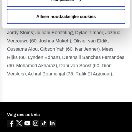
Fernandes, Dani van Soest, Gio-Renys Felicia.
Alleen noodzakelijke cookies
Opstelling Jong FC Utrecht, tweede helft:
Jordy Steins; Julliani Eersteling, Dylan Timber, Jozhua
Vertrouwd (60. Joshua Mukeh), Olivier van Eldik,
Oussama Alou, Gibson Yah (60. Ivar Jenner), Mees
Rijks (60. Lynden Edhart), Derensili Sanches Fernandes
(60. Mohamed Akharaz), Dani van Soest (60. Dion
Versluis), Achraf Boumenjal (75. Rafik El Arguioui).
Volg ons ook via