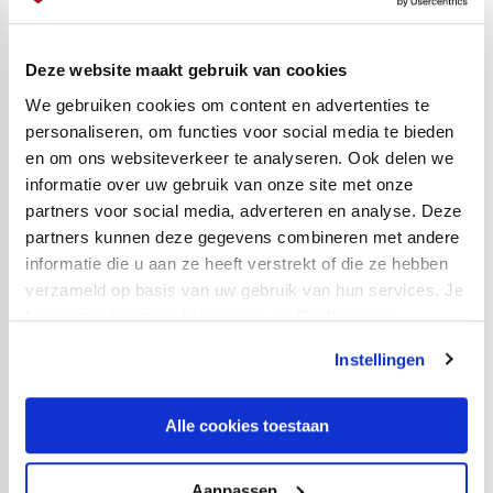
Opstelling Jong Zeeland, eerste helft:
Finn Murre; Reza Maipauw, Mitchel de Nooijer, Wout
Deze website maakt gebruik van cookies
den Engelsman, Dani van Dijke, Timo Luijters, Sjoerd
We gebruiken cookies om content en advertenties te
Verhulst, Jeremy Noa, Maarten Hazelaar, Luuk van
personaliseren, om functies voor social media te bieden
Vossen, Hicham Bouzambou.
en om ons websiteverkeer te analyseren. Ook delen we
informatie over uw gebruik van onze site met onze
partners voor social media, adverteren en analyse. Deze
Opstelling Jong Zeeland, tweede helft:
partners kunnen deze gegevens combineren met andere
Dion Aertsen; Sander Versendaal, Stefan de Bert, Ewout
informatie die u aan ze heeft verstrekt of die ze hebben
van Troost, Rick Kramer, Sven Wisse, Devano Riemens,
verzameld op basis van uw gebruik van hun services. Je
Bas van der Wel, Ton Hillebrand, Dylan Davidse, Guus
kan je toestemming beheren op de Cookiepagina.
de Leeuw.
Instellingen
Opstelling Jong FC Utrecht, eerste helft:
Alle cookies toestaan
Sep van der Heijden; Joshua Rawlins, Ruben Kluivert,
Jozhua Vertrouwd, Yannick Leliendal, Davy van den
Aanpassen
Berg, Gibson Yah, Mees Rijks, Derensili Sanches