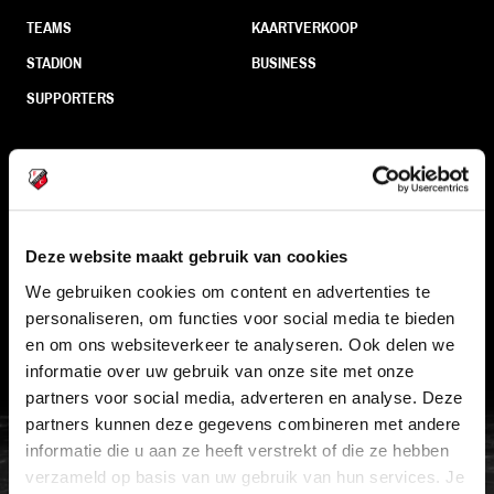
TEAMS
KAARTVERKOOP
STADION
BUSINESS
SUPPORTERS
Informatie
VEELGESTELDE VRAGEN
Deze website maakt gebruik van cookies
CONTACT
We gebruiken cookies om content en advertenties te
personaliseren, om functies voor social media te bieden
WERKEN BIJ
en om ons websiteverkeer te analyseren. Ook delen we
VERTROUWENSPERSOON
informatie over uw gebruik van onze site met onze
partners voor social media, adverteren en analyse. Deze
partners kunnen deze gegevens combineren met andere
FC Utrecht<br>vanuit<br>het har
informatie die u aan ze heeft verstrekt of die ze hebben
verzameld op basis van uw gebruik van hun services. Je