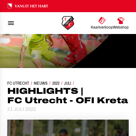
Ons nalatenschap
Kaartverkoop
Webshop
FC UTRECHT
NIEUWS
HIGHLIGHTS | FC UTRECHT - OFI KRETA
2022
JULI
HIGHLIGHTS |
FC Utrecht - OFI Kreta
21 JULI 2022