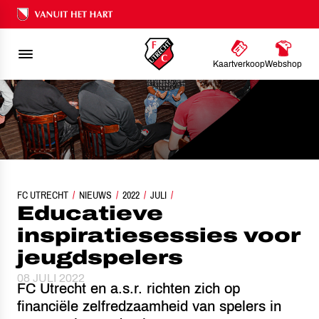
Ons nalatenschap
Kaartverkoop
Webshop
FC UTRECHT
EDUCATIEVE INSPIRATIESESSIES VOOR JEUGDSPELERS
NIEUWS
2022
JULI
Educatieve
inspiratiesessies voor
jeugdspelers
08 JULI 2022
FC Utrecht en a.s.r. richten zich op
financiële zelfredzaamheid van spelers in