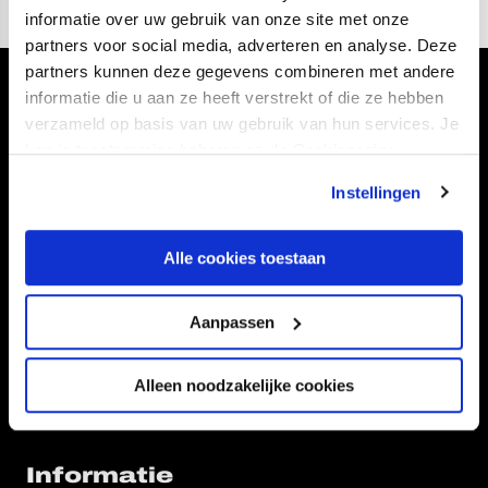
informatie over uw gebruik van onze site met onze
partners voor social media, adverteren en analyse. Deze
partners kunnen deze gegevens combineren met andere
informatie die u aan ze heeft verstrekt of die ze hebben
Volg ons ook via
verzameld op basis van uw gebruik van hun services. Je
kan je toestemming beheren op de Cookiepagina.
Instellingen
Navigeer naar
Alle cookies toestaan
CLUB
FOUNDATION
TEAMS
KAARTVERKOOP
Aanpassen
STADION
BUSINESS
SUPPORTERS
Alleen noodzakelijke cookies
Informatie