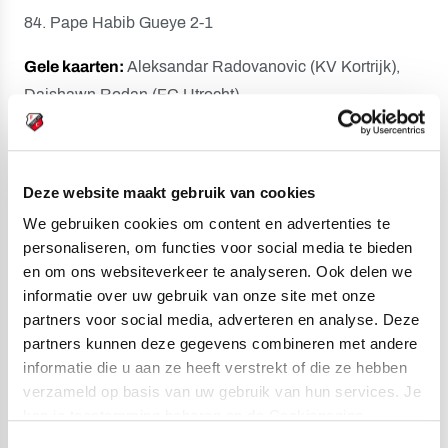
84. Pape Habib Gueye 2-1
Gele kaarten:
Aleksandar Radovanovic (KV Kortrijk),
Daishawn Redan (FC Utrecht).
Toeschouwers:
3.000.
Opstelling KV Kortrijk:
Deze website maakt gebruik van cookies
Marko Ilic; Nayel Mehssatou, Tsuyoshi Watanabe,
We gebruiken cookies om content en advertenties te
Aleksandar Radovanovic, Kristof D’Haene; Alexandre
personaliseren, om functies voor social media te bieden
De Bruyn, Habib Keita, Amine Benchaib; Billal
en om ons websiteverkeer te analyseren. Ook delen we
Messaoudi, Pape Habib Gueye (85. Jebril Yaccoubi),
informatie over uw gebruik van onze site met onze
partners voor social media, adverteren en analyse. Deze
Dylan Mbayo (85. Luca Foubert).
partners kunnen deze gegevens combineren met andere
Opstelling FC Utrecht:
informatie die u aan ze heeft verstrekt of die ze hebben
verzameld op basis van uw gebruik van hun services. Je
Calvin Raatsie (46. Thijmen Nijhuis); Ruben Kluivert
kan je toestemming beheren op de Cookiepagina.
(60. Mike van der Hoorn), Mark van der Maarel (33.