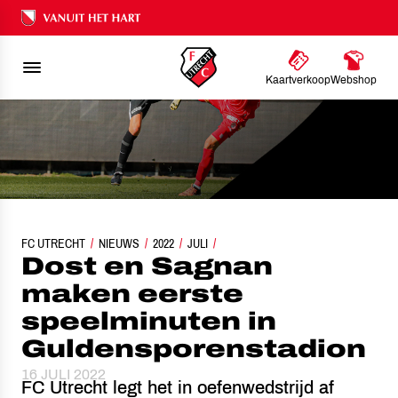
Ons nalatenschap
Kaartverkoop
Webshop
DOST EN SAGNAN MAKEN EERSTE SPEELMINUTEN IN GULDENSPORENSTAD
FC UTRECHT
NIEUWS
2022
JULI
Dost en Sagnan
maken eerste
speelminuten in
Guldensporenstadion
16 JULI 2022
FC Utrecht legt het in oefenwedstrijd af