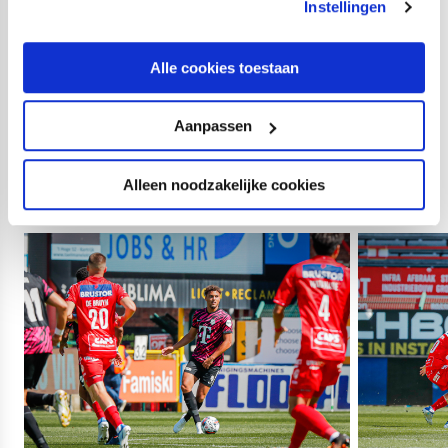
Rocco Robert Shein, 60. Luuk Brouwers), Davy van den
Instellingen
Berg (60. Nick Viergever); Joshua Rawlins (60. Modibo
Sagnan), Sander van de Streek (60. Taylor Booth),
Alle cookies toestaan
Quinten Timber (60. Moussa Sylla), Django Warmerdam
(60. Djevencio van der Kust); Mimoun Mahi (33. Rayan
Aanpassen
El Azrak, 60. Othmane Boussaid); Henk Veerman (60.
Bas Dost), Daishawn Redan (60. Tasos Douvikas).
Alleen noodzakelijke cookies