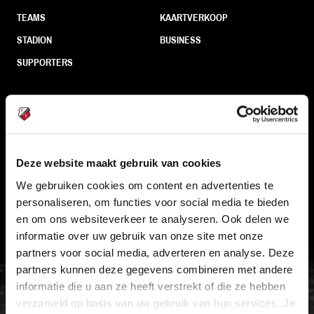
TEAMS
KAARTVERKOOP
STADION
BUSINESS
SUPPORTERS
Informatie
VEELGESTELDE VRAGEN
Deze website maakt gebruik van cookies
CONTACT
We gebruiken cookies om content en advertenties te
personaliseren, om functies voor social media te bieden
WERKEN BIJ
en om ons websiteverkeer te analyseren. Ook delen we
VERTROUWENSPERSOON
informatie over uw gebruik van onze site met onze
partners voor social media, adverteren en analyse. Deze
partners kunnen deze gegevens combineren met andere
FC Utrecht<br>vanuit<br>het har
informatie die u aan ze heeft verstrekt of die ze hebben
verzameld op basis van uw gebruik van hun services. Je