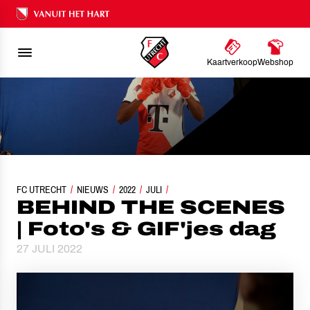
Ons nalatenschap
Kaartverkoop
Webshop
FC UTRECHT
NIEUWS
BEHIND THE SCENES | FOTO'S & GIF'JES DAG
2022
JULI
BEHIND THE SCENES
| Foto's & GIF'jes dag
27 JULI 2022