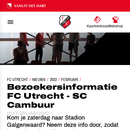
Ons nalatenschap
Kaartverkoop
Webshop
FC UTRECHT
NIEUWS
BEZOEKERSINFORMATIE FC UTRECHT - SC CAMBUUR
2022
FEBRUARI
Bezoekersinformatie
FC Utrecht - SC
Cambuur
03 FEBRUARI 2022
Kom je zaterdag naar Stadion
Galgenwaard? Neem deze info door, zodat