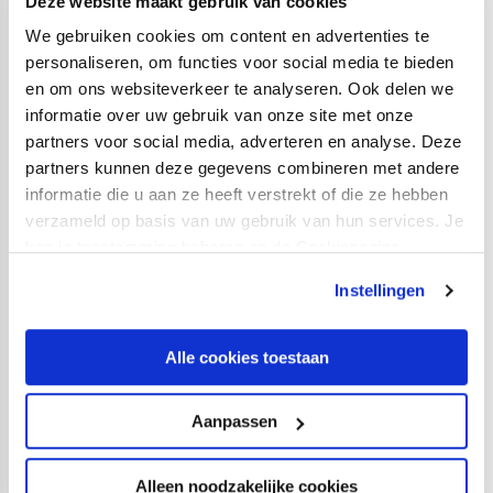
Deze website maakt gebruik van cookies
tribunes, en ook niet bij/in toiletten, horecapunten,
We gebruiken cookies om content en advertenties te
trappen, businessruimtes, loges en skyboxen. Buiten het
personaliseren, om functies voor social media te bieden
stadion mag wel gerookt worden.
en om ons websiteverkeer te analyseren. Ook delen we
informatie over uw gebruik van onze site met onze
Vervoersinformatie
partners voor social media, adverteren en analyse. Deze
Er geldt rondom de competitiewedstrijd tegen SC
partners kunnen deze gegevens combineren met andere
Cambuur andere vervoersinformatie dan te doen
informatie die u aan ze heeft verstrekt of die ze hebben
gebruikelijk bij thuiswedstrijden van FC Utrecht. Je kunt
verzameld op basis van uw gebruik van hun services. Je
rondom het thuisduel met SC Cambuur parkeren met
kan je toestemming beheren op de Cookiepagina.
een parkeerkaart op de volgende parkeerplaatsen: P1,
Instellingen
P2, P2A en P3. Het is alleen nog mogelijk om een
parkeerkaart voor P3 aan te schaffen, dat kan
HIER
.
Alle cookies toestaan
Voor het duel met SC Cambuur zijn parkeertickets voor
P3 afgeprijsd naar 10 euro.
Aanpassen
Het is ook mogelijk om gratis te parkeren op de
onbemande parkeerplaatsen P4 en P6. U kunt op P4 en
Alleen noodzakelijke cookies