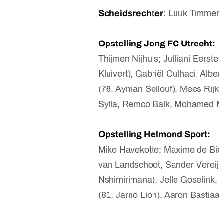
Scheidsrechter
: Luuk Timmer
Opstelling Jong FC Utrecht:
Thijmen Nijhuis; Julliani Eers
Kluivert), Gabriël Culhaci, Alb
(76. Ayman Sellouf), Mees Rij
Sylla, Remco Balk, Mohamed M
Opstelling Helmond Sport:
Mike Havekotte; Maxime de Bie
van Landschoot, Sander Vere
Nshimirimana), Jelle Goselink,
(81. Jarno Lion), Aaron Bastia