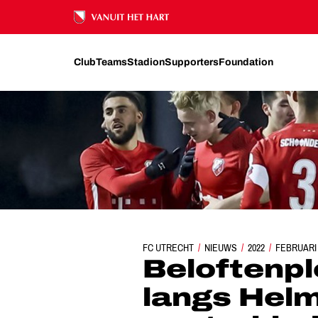
Ons nalatenschap
Club
Teams
Stadion
Supporters
Foundation
FC UTRECHT
BELOFTENPLOEG VERDIEND LANGS HE
NIEUWS
2022
FEBRUARI
Beloftenpl
langs Helm