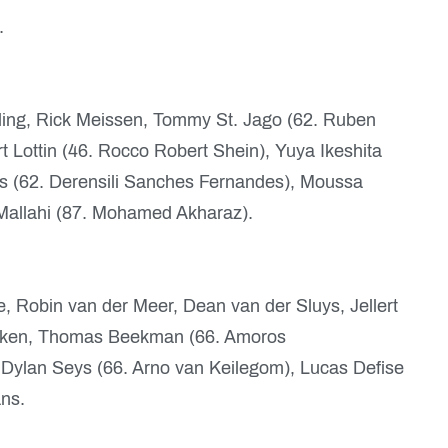
.
teling, Rick Meissen, Tommy St. Jago (62. Ruben
ert Lottin (46. Rocco Robert Shein), Yuya Ikeshita
ks (62. Derensili Sanches Fernandes), Moussa
allahi (87. Mohamed Akharaz).
, Robin van der Meer, Dean van der Sluys, Jellert
ijken, Thomas Beekman (66. Amoros
 Dylan Seys (66. Arno van Keilegom), Lucas Defise
ans.