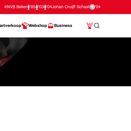
KNVB Beker
'85
'03
'04
Johan Cruijff Schaal
'04
artverkoop
Webshop
Business
Search
Mijn Account