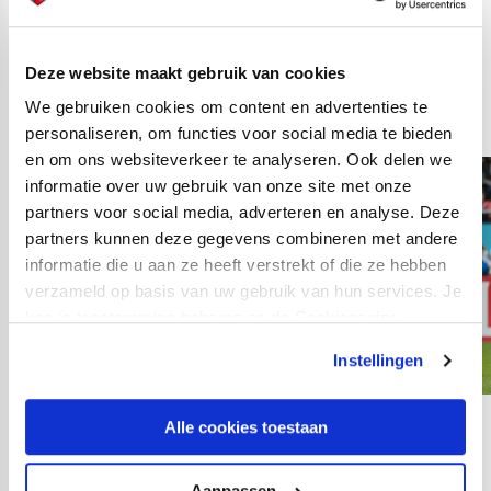
thuiszege van
FC Utrecht op SC
Deze website maakt gebruik van cookies
Cambuur:
We gebruiken cookies om content en advertenties te
personaliseren, om functies voor social media te bieden
en om ons websiteverkeer te analyseren. Ook delen we
informatie over uw gebruik van onze site met onze
partners voor social media, adverteren en analyse. Deze
partners kunnen deze gegevens combineren met andere
informatie die u aan ze heeft verstrekt of die ze hebben
verzameld op basis van uw gebruik van hun services. Je
kan je toestemming beheren op de Cookiepagina.
Instellingen
Alle cookies toestaan
12
fotos
Aanpassen