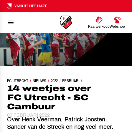
Ons nalatenschap
Kaartverkoop
Webshop
FC UTRECHT
NIEUWS
14 WEETJES OVER FC UTRECHT - SC CAMBUUR
2022
FEBRUARI
14 weetjes over
FC Utrecht - SC
Cambuur
03 FEBRUARI 2022
Over Henk Veerman, Patrick Joosten,
Sander van de Streek en nog veel meer.