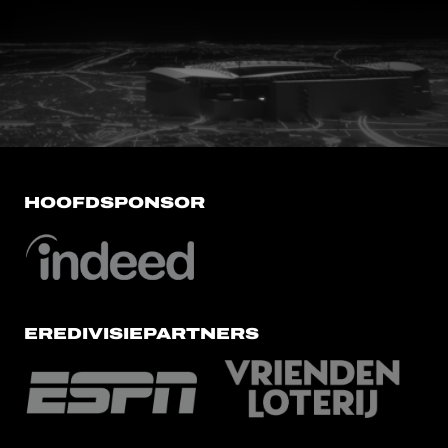
FC Utrecht<br>vanuit<br>het har
HOOFDSPONSOR
EREDIVISIEPARTNERS