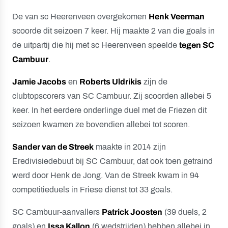
De van sc Heerenveen overgekomen
Henk Veerman
scoorde dit seizoen 7 keer. Hij maakte 2 van die goals in
de uitpartij die hij met sc Heerenveen speelde
tegen SC
Cambuur
.
Jamie Jacobs
en
Roberts Uldrikis
zijn de
clubtopscorers van SC Cambuur. Zij scoorden allebei 5
keer. In het eerdere onderlinge duel met de Friezen dit
seizoen kwamen ze bovendien allebei tot scoren.
Sander van de Streek
maakte in 2014 zijn
Eredivisiedebuut bij SC Cambuur, dat ook toen getraind
werd door Henk de Jong. Van de Streek kwam in 94
competitieduels in Friese dienst tot 33 goals.
SC Cambuur-aanvallers
Patrick Joosten
(39 duels, 2
goals) en
Issa Kallon
(6 wedstrijden) hebben allebei in