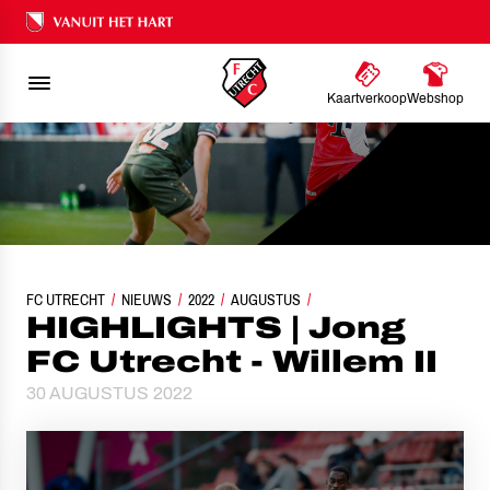
Ons nalatenschap
Kaartverkoop
Webshop
FC UTRECHT
NIEUWS
HIGHLIGHTS | JONG FC UTRECHT - WILLEM II
2022
AUGUSTUS
HIGHLIGHTS | Jong
FC Utrecht - Willem II
30 AUGUSTUS 2022