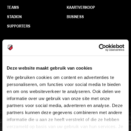
TEAMS
KAARTVERKOOP
STADION
BUSINESS
SUPPORTERS
Informatie
VEELGESTELDE VRAGEN
Deze website maakt gebruik van cookies
CONTACT
We gebruiken cookies om content en advertenties te
personaliseren, om functies voor social media te bieden
WERKEN BIJ
en om ons websiteverkeer te analyseren. Ook delen we
VERTROUWENSPERSOON
informatie over uw gebruik van onze site met onze
partners voor social media, adverteren en analyse. Deze
partners kunnen deze gegevens combineren met andere
FC Utrecht<br>vanuit<br>het har
informatie die u aan ze heeft verstrekt of die ze hebben
verzameld op basis van uw gebruik van hun services. Je