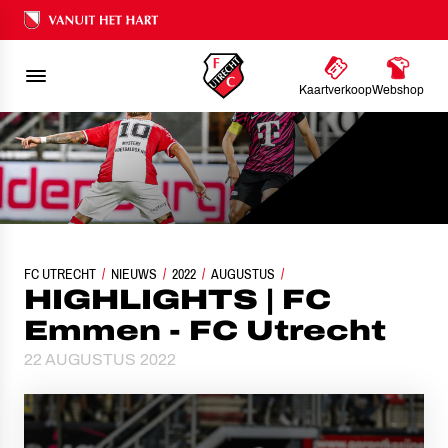
Ons nalatenschap
Kaartverkoop
Webshop
FC UTRECHT
NIEUWS
HIGHLIGHTS | FC EMMEN - FC UTRECHT
2022
AUGUSTUS
HIGHLIGHTS | FC
Emmen - FC Utrecht
22 AUGUSTUS 2022