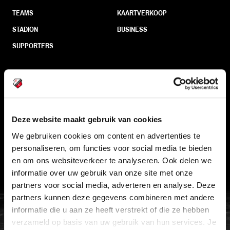
TEAMS
KAARTVERKOOP
STADION
BUSINESS
SUPPORTERS
Informatie
VEELGESTELDE VRAGEN
Deze website maakt gebruik van cookies
CONTACT
We gebruiken cookies om content en advertenties te
personaliseren, om functies voor social media te bieden
WERKEN BIJ
en om ons websiteverkeer te analyseren. Ook delen we
VERTROUWENSPERSOON
informatie over uw gebruik van onze site met onze
partners voor social media, adverteren en analyse. Deze
partners kunnen deze gegevens combineren met andere
FC Utrecht<br>vanuit<br>het har
informatie die u aan ze heeft verstrekt of die ze hebben
verzameld op basis van uw gebruik van hun services. Je