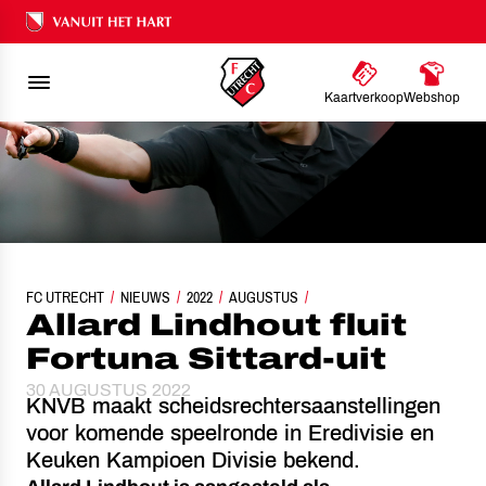
Ons nalatenschap
Kaartverkoop
Webshop
FC UTRECHT
NIEUWS
ALLARD LINDHOUT FLUIT FORTUNA SITTARD-UIT
2022
AUGUSTUS
Allard Lindhout fluit
Fortuna Sittard-uit
30 AUGUSTUS 2022
KNVB maakt scheidsrechtersaanstellingen
voor komende speelronde in Eredivisie en
Keuken Kampioen Divisie bekend.