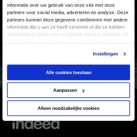
informatie over uw gebruik van onze site met onze
VEELGESTELDE VRAGEN
partners voor social media, adverteren en analyse. Deze
partners kunnen deze gegevens combineren met andere
CONTACT
informatie die u aan ze heeft verstrekt of die ze hebben
WERKEN BIJ
verzameld op basis van uw gebruik van hun services. Je
VERTROUWENSPERSOON
kan je toestemming beheren op de Cookiepagina.
Instellingen
FC Utrecht<br>vanuit<br>het har
Alle cookies toestaan
Aanpassen
HOOFDSPONSOR
Alleen noodzakelijke cookies