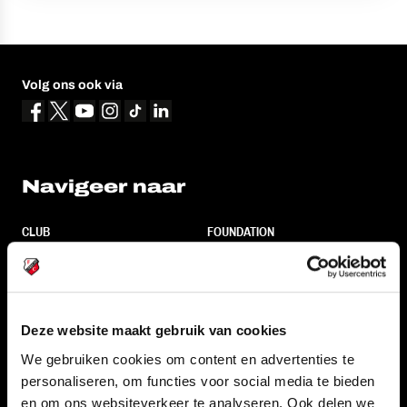
Volg ons ook via
Navigeer naar
CLUB
FOUNDATION
TEAMS
KAARTVERKOOP
STADION
BUSINESS
SUPPORTERS
Deze website maakt gebruik van cookies
We gebruiken cookies om content en advertenties te
personaliseren, om functies voor social media te bieden
Informatie
en om ons websiteverkeer te analyseren. Ook delen we