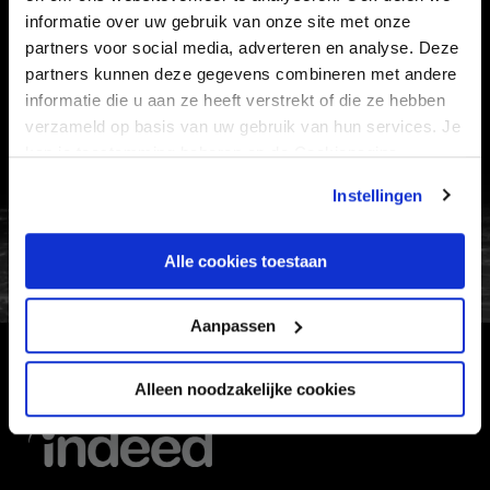
informatie over uw gebruik van onze site met onze
VEELGESTELDE VRAGEN
partners voor social media, adverteren en analyse. Deze
partners kunnen deze gegevens combineren met andere
CONTACT
informatie die u aan ze heeft verstrekt of die ze hebben
WERKEN BIJ
verzameld op basis van uw gebruik van hun services. Je
VERTROUWENSPERSOON
kan je toestemming beheren op de Cookiepagina.
Instellingen
FC Utrecht<br>vanuit<br>het har
Alle cookies toestaan
Aanpassen
HOOFDSPONSOR
Alleen noodzakelijke cookies