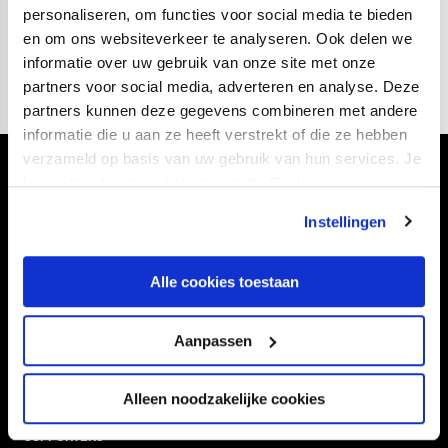
personaliseren, om functies voor social media te bieden
02
fotos
en om ons websiteverkeer te analyseren. Ook delen we
informatie over uw gebruik van onze site met onze
partners voor social media, adverteren en analyse. Deze
partners kunnen deze gegevens combineren met andere
informatie die u aan ze heeft verstrekt of die ze hebben
verzameld op basis van uw gebruik van hun services. Je
Volg ons ook via
kan je toestemming beheren op de Cookiepagina.
Instellingen
Alle cookies toestaan
Navigeer naar
CLUB
FOUNDATION
Aanpassen
TEAMS
KAARTVERKOOP
Alleen noodzakelijke cookies
STADION
BUSINESS
SUPPORTERS