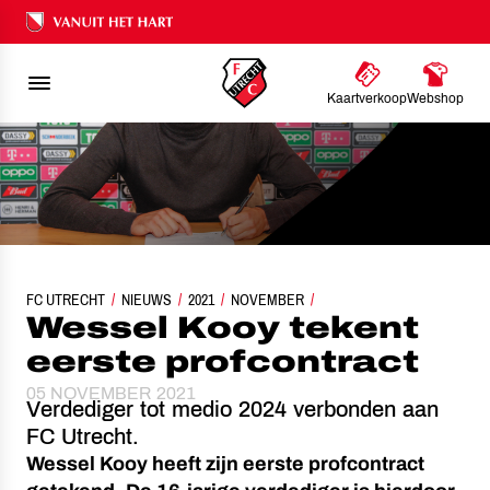
Ons nalatenschap
Kaartverkoop
Webshop
FC UTRECHT
NIEUWS
WESSEL KOOY TEKENT EERSTE PROFCONTRACT
2021
NOVEMBER
Wessel Kooy tekent
eerste profcontract
05 NOVEMBER 2021
Verdediger tot medio 2024 verbonden aan
FC Utrecht.
Wessel Kooy heeft zijn eerste profcontract