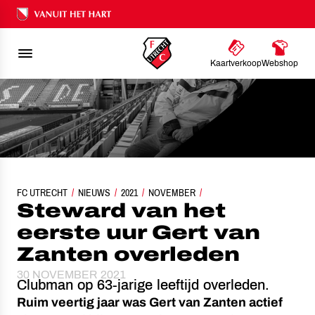
Ons nalatenschap
Kaartverkoop
Webshop
FC UTRECHT
STEWARD VAN HET EERSTE UUR GERT VAN ZANTEN OVERL
NIEUWS
2021
NOVEMBER
Steward van het
eerste uur Gert van
Zanten overleden
30 NOVEMBER 2021
Clubman op 63-jarige leeftijd overleden.
Ruim veertig jaar was Gert van Zanten actief