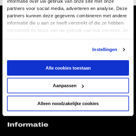
informatie over uw gebruik van onze site met onze
partners voor social media, adverteren en analyse. Deze
partners kunnen deze gegevens combineren met andere
Volg ons ook via
informatie die u aan ze heeft verstrekt of die ze hebben
verzameld op basis van uw gebruik van hun services. Je
kan je toestemming beheren op de Cookiepagina.
Instellingen
Navigeer naar
Alle cookies toestaan
CLUB
FOUNDATION
TEAMS
KAARTVERKOOP
Aanpassen
STADION
BUSINESS
SUPPORTERS
Alleen noodzakelijke cookies
Informatie