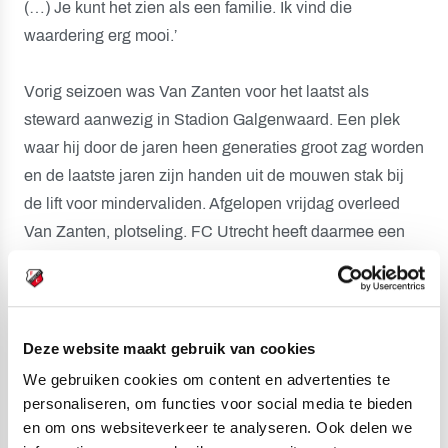
(…) Je kunt het zien als een familie. Ik vind die
waardering erg mooi.’
Vorig seizoen was Van Zanten voor het laatst als
steward aanwezig in Stadion Galgenwaard. Een plek
waar hij door de jaren heen generaties groot zag worden
en de laatste jaren zijn handen uit de mouwen stak bij
de lift voor mindervaliden. Afgelopen vrijdag overleed
Van Zanten, plotseling. FC Utrecht heeft daarmee een
echte clubman verloren.
Vanuit het hart wenst FC Utrecht de nabestaanden van
Gert van Zanten veel sterkte toe bij het verwerken van
Deze website maakt gebruik van cookies
dit verlies.
We gebruiken cookies om content en advertenties te
personaliseren, om functies voor social media te bieden
en om ons websiteverkeer te analyseren. Ook delen we