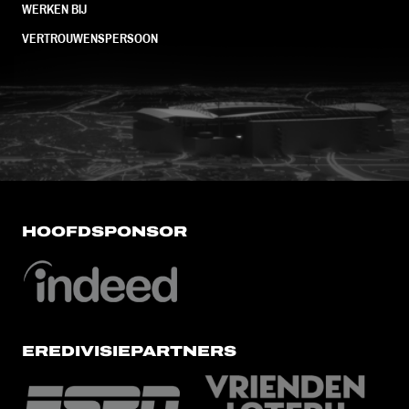
WERKEN BIJ
VERTROUWENSPERSOON
FC Utrecht<br>vanuit<br>het har
HOOFDSPONSOR
EREDIVISIEPARTNERS