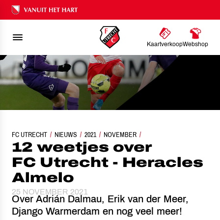
Ons nalatenschap
Kaartverkoop
Webshop
FC UTRECHT
NIEUWS
12 WEETJES OVER FC UTRECHT - HERACLES ALMELO
2021
NOVEMBER
12 weetjes over
FC Utrecht - Heracles
Almelo
25 NOVEMBER 2021
Over Adrián Dalmau, Erik van der Meer,
Django Warmerdam en nog veel meer!