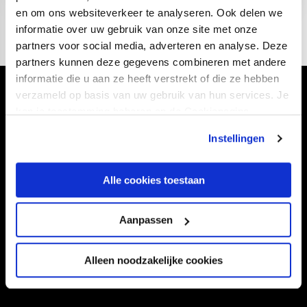
en om ons websiteverkeer te analyseren. Ook delen we
informatie over uw gebruik van onze site met onze
partners voor social media, adverteren en analyse. Deze
partners kunnen deze gegevens combineren met andere
informatie die u aan ze heeft verstrekt of die ze hebben
verzameld op basis van uw gebruik van hun services. Je
Volg ons ook via
kan je toestemming beheren op de Cookiepagina.
Instellingen
Navigeer naar
Alle cookies toestaan
CLUB
FOUNDATION
Aanpassen
TEAMS
KAARTVERKOOP
STADION
BUSINESS
Alleen noodzakelijke cookies
SUPPORTERS