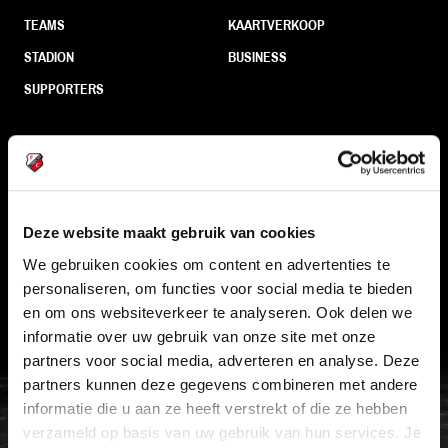
TEAMS
KAARTVERKOOP
STADION
BUSINESS
SUPPORTERS
Informatie
VEELGESTELDE VRAGEN
Deze website maakt gebruik van cookies
CONTACT
We gebruiken cookies om content en advertenties te
personaliseren, om functies voor social media te bieden
WERKEN BIJ
en om ons websiteverkeer te analyseren. Ook delen we
VERTROUWENSPERSOON
informatie over uw gebruik van onze site met onze
partners voor social media, adverteren en analyse. Deze
partners kunnen deze gegevens combineren met andere
FC Utrecht<br>vanuit<br>het har
informatie die u aan ze heeft verstrekt of die ze hebben
verzameld op basis van uw gebruik van hun services. Je