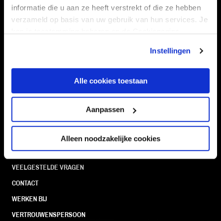
informatie die u aan ze heeft verstrekt of die ze hebben
verzameld op basis van uw gebruik van hun services. Je
Navigeer naar
kan je toestemming beheren op de Cookiepagina.
Instellingen
CLUB
FOUNDATION
TEAMS
KAARTVERKOOP
Alle cookies toestaan
STADION
BUSINESS
SUPPORTERS
Aanpassen
Alleen noodzakelijke cookies
Informatie
VEELGESTELDE VRAGEN
CONTACT
WERKEN BIJ
VERTROUWENSPERSOON