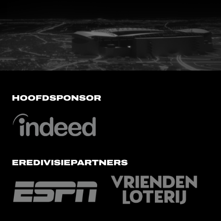
FC Utrecht<br>vanuit<br>het har
HOOFDSPONSOR
EREDIVISIEPARTNERS