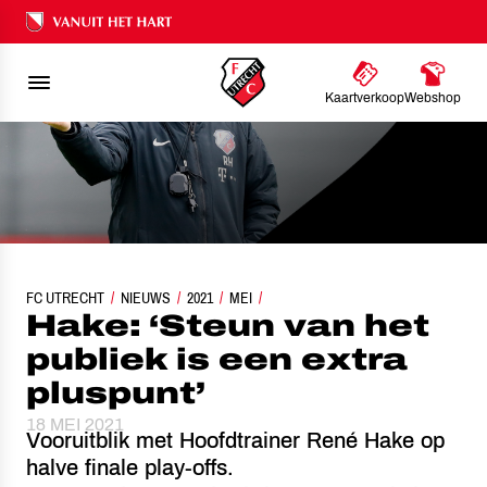
Ons nalatenschap
Kaartverkoop
Webshop
FC UTRECHT
HAKE: ‘STEUN VAN HET PUBLIEK IS EEN EXTRA PLUSPUNT’
NIEUWS
2021
MEI
Hake: ‘Steun van het
publiek is een extra
pluspunt’
18 MEI 2021
Vooruitblik met Hoofdtrainer René Hake op
halve finale play-offs.