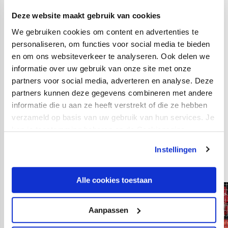
Lucas Woudenberg; Lasse Schöne (81. Rami Hajal),
Deze website maakt gebruik van cookies
Syb van Ottele; Tibor Halilovic (71. Benjamin Nygren),
We gebruiken cookies om content en advertenties te
Siem de Jong (56. Henk Veerman), Mitchell van
personaliseren, om functies voor social media te bieden
en om ons websiteverkeer te analyseren. Ook delen we
Bergen.
informatie over uw gebruik van onze site met onze
Opstelling FC Utrecht:
partners voor social media, adverteren en analyse. Deze
partners kunnen deze gegevens combineren met andere
Eric Oelschlägel; Hidde ter Avest, Mark van der Maarel,
informatie die u aan ze heeft verstrekt of die ze hebben
Willem Janssen, Django Warmerdam; Adam Maher,
verzameld op basis van uw gebruik van hun services. Je
Joris van Overeem (79. Justin Hoogma), Sander van de
kan je toestemming beheren op de Cookiepagina.
Streek; Othmane Boussaid (79. Odysseus Velanas),
Instellingen
Gyrano Kerk, Eljero Elia (62. Adrián Dalmau).
Alle cookies toestaan
Aanpassen