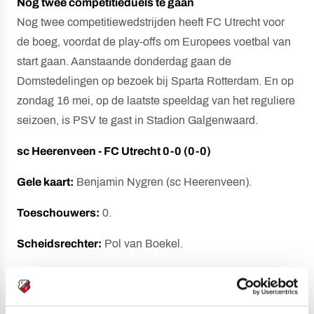
Nog twee competitieduels te gaan
Nog twee competitiewedstrijden heeft FC Utrecht voor
de boeg, voordat de play-offs om Europees voetbal van
start gaan. Aanstaande donderdag gaan de
Domstedelingen op bezoek bij Sparta Rotterdam. En op
zondag 16 mei, op de laatste speeldag van het reguliere
seizoen, is PSV te gast in Stadion Galgenwaard.
sc Heerenveen - FC Utrecht 0-0 (0-0)
Gele kaart:
Benjamin Nygren (sc Heerenveen).
Toeschouwers:
0.
Scheidsrechter:
Pol van Boekel.
Opstelling sc Heerenveen:
Erwin Mulder; Sherel Floranus (56. Joey Veerman), Jan
Paul van Hecke, Pawel Bochniewicz, Ibrahim Dresevic,