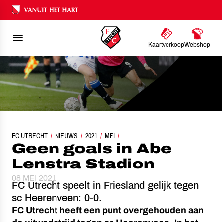
Ons nalatenschap
Kaartverkoop
Webshop
FC UTRECHT
NIEUWS
GEEN GOALS IN ABE LENSTRA STADION
2021
MEI
Geen goals in Abe
Lenstra Stadion
08 MEI 2021
FC Utrecht speelt in Friesland gelijk tegen
sc Heerenveen: 0-0.
FC Utrecht heeft een punt overgehouden aan