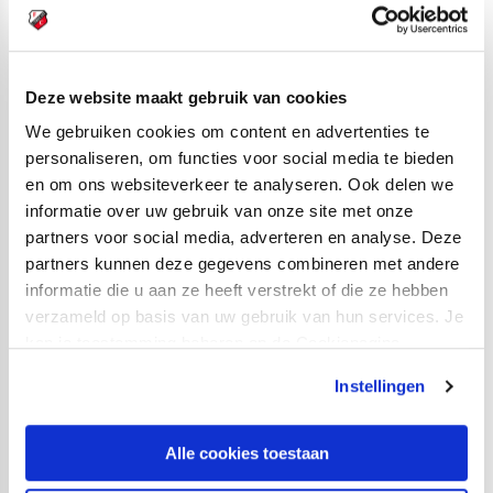
Scheidsrechter:
Dennis Higler.
Opstelling Feyenoord:
Justin Bijlow; Tyrell Malacia, Eric Botteghin, Marcos
Deze website maakt gebruik van cookies
Senesi, Ridgeciano Haps; Leroy Fer (62. Achraf El
We gebruiken cookies om content en advertenties te
Bouchataoui), Jens Toornstra, Orkun Kökcü; Steven
personaliseren, om functies voor social media te bieden
en om ons websiteverkeer te analyseren. Ook delen we
Berghuis, Nicolai Jørgensen (82. Bryan Linssen), Luis
informatie over uw gebruik van onze site met onze
Sinisterra (90+2. Uros Spajic).
partners voor social media, adverteren en analyse. Deze
partners kunnen deze gegevens combineren met andere
Opstelling FC Utrecht:
informatie die u aan ze heeft verstrekt of die ze hebben
Eric Oelschlägel; Hidde ter Avest, Mark van der Maarel
verzameld op basis van uw gebruik van hun services. Je
(75. Eljero Elia), Willem Janssen, Django Warmerdam;
kan je toestemming beheren op de Cookiepagina.
Joris van Overeem (46. Mimoun Mahi), Adam Maher,
Instellingen
Sander van de Streek (58. Bart Ramselaar); Simon
Gustafson, Gyrano Kerk, Othmane Boussaid (58. Adrián
Dalmau).
Alle cookies toestaan