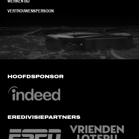
WERKEN BIJ
VERTROUWENSPERSOON
FC Utrecht<br>vanuit<br>het har
HOOFDSPONSOR
EREDIVISIEPARTNERS