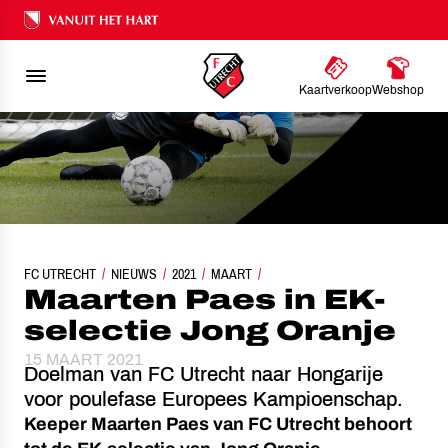
Ons nalatenschap
Kaartverkoop
Webshop
FC UTRECHT
NIEUWS
MAARTEN PAES IN EK-SELECTIE JONG ORANJE
2021
MAART
Maarten Paes in EK-
selectie Jong Oranje
15 MAART 2021
Doelman van FC Utrecht naar Hongarije
voor poulefase Europees Kampioenschap.
Keeper Maarten Paes van FC Utrecht behoort