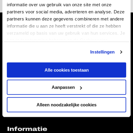
informatie over uw gebruik van onze site met onze
partners voor social media, adverteren en analyse. Deze
partners kunnen deze gegevens combineren met andere
Volg ons ook via
informatie die u aan ze heeft verstrekt of die ze hebben
verzameld op basis van uw gebruik van hun services. Je
kan je toestemming beheren op de Cookiepagina.
Instellingen
Navigeer naar
Alle cookies toestaan
CLUB
FOUNDATION
TEAMS
KAARTVERKOOP
Aanpassen
STADION
BUSINESS
SUPPORTERS
Alleen noodzakelijke cookies
Informatie