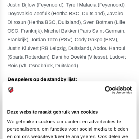
Justin Bijlow (Feyenoord), Tyrell Malacia (Feyenoord),
Deyovaisio Zeefuik (Hertha BSC, Duitsland), Javairo
Dilrosun (Hertha BSC, Duitsland), Sven Botman (Lille
OSC, Frankrijk), Mitchel Bakker (Paris Saint-Germain,
Frankrijk), Jordan Teze (PSV), Cody Gakpo (PSV),
Justin Kluivert (RB Leipzig, Duitsland), Abdou Harroui
(Sparta Rotterdam), Danilho Doekhi (Vitesse), Ludovit
Reis (VfL Osnabrück, Duitsland).
De spelers op de standby lijst:
Devyne Rensch (Ajax), Tahith Chong (Club Brugge,
België), Kik Pierie (FC Twente),
Thijmen Nijhuis
(FC Utrecht)
, Lutsharel Geertruida (Feyenoord), Joshua
Deze website maakt gebruik van cookies
Zirkzee (Parma Calcio 1913, Italië), Jan Hoekstra (Roda
We gebruiken cookies om content en advertenties te
JC Kerkrade), Kaj Sierhuis (Stade de Reims, Frankrijk).
personaliseren, om functies voor social media te bieden
en om ons websiteverkeer te analyseren. Ook delen we