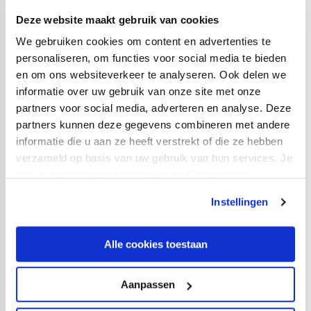
Deze website maakt gebruik van cookies
Gele kaarten:
Julian Baas (Excelsior)
We gebruiken cookies om content en advertenties te
personaliseren, om functies voor social media te bieden
Rode kaarten:
-
en om ons websiteverkeer te analyseren. Ook delen we
informatie over uw gebruik van onze site met onze
Toeschouwers:
0.
partners voor social media, adverteren en analyse. Deze
partners kunnen deze gegevens combineren met andere
informatie die u aan ze heeft verstrekt of die ze hebben
Scheidsrechter:
Robin Gansner
verzameld op basis van uw gebruik van hun services. Je
kan je toestemming beheren op de Cookiepagina.
Opstelling Excelsior:
Instellingen
Alessandro Damen; Siebe Horemans, Abdallah
Aberkane, Mats Wieffer, Brandon Ormonde Ottewil (77.
Elías Már Ómarsson), Robin van der Meer; Julian Baas
Alle cookies toestaan
(77. Mitchell van Rooijen), Reuven Niemeijer, Luigi
Bruins; Joël Zwarts, Ahmad Mendes Moreira.
Aanpassen