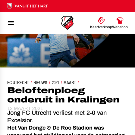
Ons nalatenschap
Kaartverkoop
Webshop
FC UTRECHT
NIEUWS
BELOFTENPLOEG ONDERUIT IN KRALINGEN
2021
MAART
Beloftenploeg
onderuit in Kralingen
12 MAART 2021
Jong FC Utrecht verliest met 2-0 van
Excelsior.
Het Van Donge & De Roo Stadion was