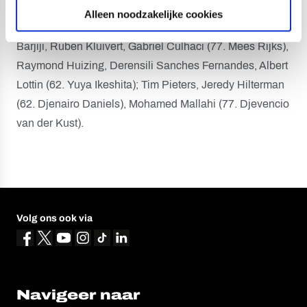
Opstelling Jong FC Utrecht:
Alleen noodzakelijke cookies
Maarten Paes; Sylian Mokono (62. Mark Pabai), Rida El
Barjiji, Ruben Kluivert, Gabriël Culhaci (77. Mees Rijks),
Raymond Huizing, Derensili Sanches Fernandes, Albert
Lottin (62. Yuya Ikeshita); Tim Pieters, Jeredy Hilterman
(62. Djenairo Daniels), Mohamed Mallahi (77. Djevencio
van der Kust).
Volg ons ook via
Navigeer naar