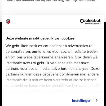
Volg ons ook via
Deze website maakt gebruik van cookies
We gebruiken cookies om content en advertenties te
personaliseren, om functies voor social media te bieden
en om ons websiteverkeer te analyseren. Ook delen we
Navigeer naar
informatie over uw gebruik van onze site met onze
partners voor social media, adverteren en analyse. Deze
CLUB
FOUNDATION
partners kunnen deze gegevens combineren met andere
TEAMS
KAARTVERKOOP
informatie die u aan ze heeft verstrekt of die ze hebben
verzameld op basis van uw gebruik van hun services. Je
STADION
BUSINESS
kan je toestemming beheren op de Cookiepagina.
SUPPORTERS
Instellingen