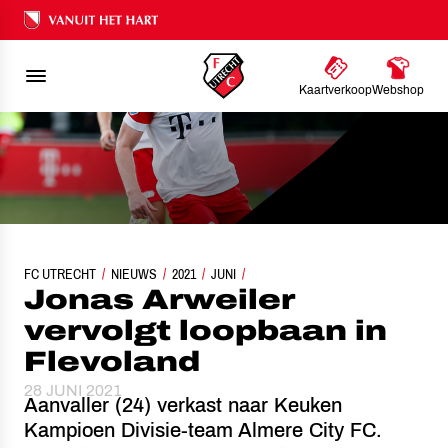
Ons nalatenschap
Kaartverkoop
Webshop
FC UTRECHT
JONAS ARWEILER VERVOLGT LOOPBAAN IN FLEVOLAND
NIEUWS
2021
JUNI
Jonas Arweiler
vervolgt loopbaan in
Flevoland
28 JUNI 2021
Aanvaller (24) verkast naar Keuken
Kampioen Divisie-team Almere City FC.