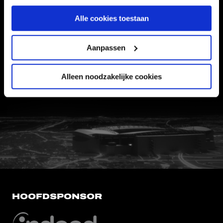
Informatie
Alle cookies toestaan
VEELGESTELDE VRAGEN
Aanpassen
CONTACT
WERKEN BIJ
Alleen noodzakelijke cookies
VERTROUWENSPERSOON
FC Utrecht<br>vanuit<br>het har
HOOFDSPONSOR