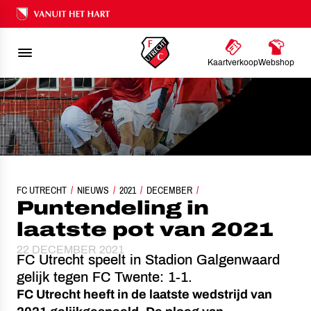
Ons nalatenschap
Kaartverkoop
Webshop
FC UTRECHT
NIEUWS
PUNTENDELING IN LAATSTE POT VAN 2021
2021
DECEMBER
Puntendeling in
laatste pot van 2021
22 DECEMBER 2021
FC Utrecht speelt in Stadion Galgenwaard
gelijk tegen FC Twente: 1-1.
FC Utrecht heeft in de laatste wedstrijd van