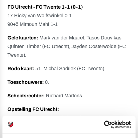
FC Utrecht - FC Twente 1-1 (0-1)
17 Ricky van Wolfswinkel 0-1
90+5 Mimoun Mahi 1-1
Gele kaarten:
Mark van der Maarel, Tasos Douvikas,
Quinten Timber (FC Utrecht), Jayden Oosterwolde (FC
Twente).
Rode kaart:
51. Michal Sadílek (FC Twente).
Toeschouwers:
0.
Scheidsrechter:
Richard Martens.
Opstelling FC Utrecht:
Maarten Paes; Quinten Timber, Mike van der Hoorn,
Mark van der Maarel, Arthur Zagre (60. Django
Warmerdam); Adam Maher, Joris van Overeem (60.