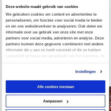
Sander van de Streek); Simon Gustafson (71. Othmane
Deze website maakt gebruik van cookies
Boussaid), Bart Ramselaar (79. Remco Balk), Mimoun
We gebruiken cookies om content en advertenties te
Mahi; Tasos Douvikas.
personaliseren, om functies voor social media te bieden
en om ons websiteverkeer te analyseren. Ook delen we
Opstelling FC Twente:
informatie over uw gebruik van onze site met onze
Lars Unnerstall; Giovanni Troupée (86. Daan Rots),
partners voor social media, adverteren en analyse. Deze
Mees Hilgers, Robin Pröpper, Jayden Oosterwolde (61.
partners kunnen deze gegevens combineren met andere
informatie die u aan ze heeft verstrekt of die ze hebben
Gijs Smal); Ramiz Zerrouki, Michal Sadílek, Michel Vlap
verzameld op basis van uw gebruik van hun services. Je
(54. Jesse Bosch); Virgil Misidjan (61. Julio
kan je toestemming beheren op de Cookiepagina.
Pleguezuelo), Ricky van Wolfswinkel (86. Manfred
Ugalde), Dimitrios Limnios (86. Luca Everink).
Instellingen
Alle cookies toestaan
Aanpassen