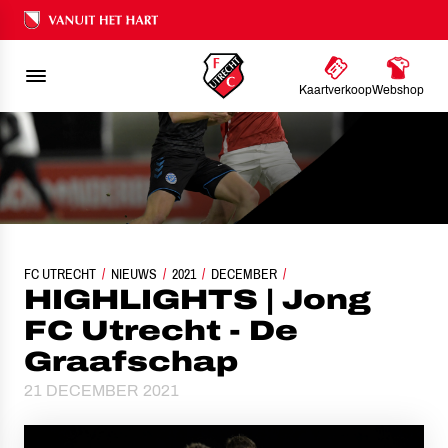
Ons nalatenschap
Kaartverkoop
Webshop
FC UTRECHT
NIEUWS
HIGHLIGHTS | JONG FC UTRECHT - DE GRAAFSCHAP
2021
DECEMBER
HIGHLIGHTS | Jong
FC Utrecht - De
Graafschap
21 DECEMBER 2021