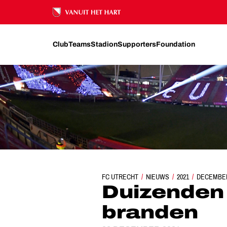
Ons nalatenschap
Club
Teams
Stadion
Supporters
Foundation
FC UTRECHT
NIEUWS
DUIZENDEN LICHT
2021
DECEMBE
Duizenden l
branden