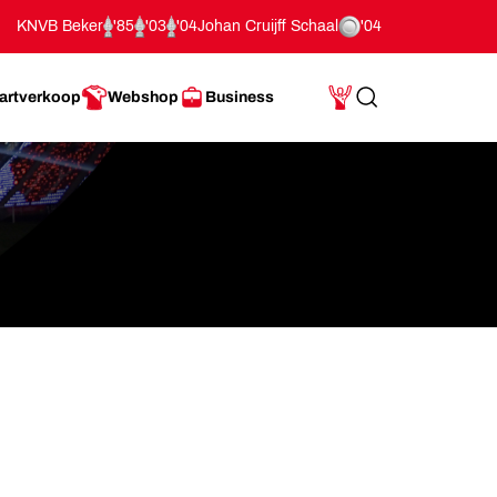
KNVB Beker
'85
'03
'04
Johan Cruijff Schaal
'04
artverkoop
Webshop
Business
Search
Mijn Account