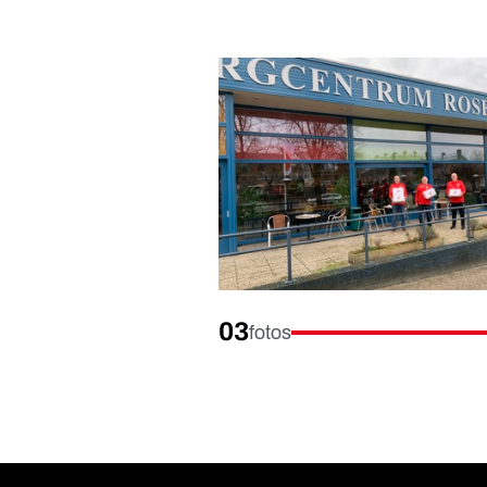
03
fotos