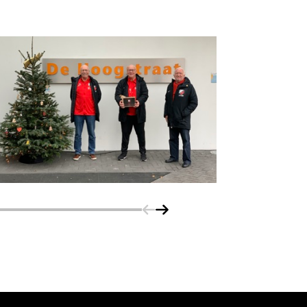
Schuif naar links
Schuif naar rechts