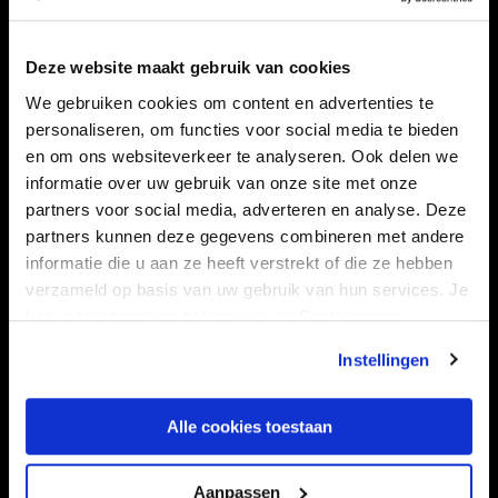
Navigeer naar
Deze website maakt gebruik van cookies
We gebruiken cookies om content en advertenties te
CLUB
FOUNDATION
personaliseren, om functies voor social media te bieden
TEAMS
KAARTVERKOOP
en om ons websiteverkeer te analyseren. Ook delen we
STADION
BUSINESS
informatie over uw gebruik van onze site met onze
partners voor social media, adverteren en analyse. Deze
SUPPORTERS
partners kunnen deze gegevens combineren met andere
informatie die u aan ze heeft verstrekt of die ze hebben
verzameld op basis van uw gebruik van hun services. Je
Informatie
kan je toestemming beheren op de Cookiepagina.
Instellingen
VEELGESTELDE VRAGEN
CONTACT
Alle cookies toestaan
WERKEN BIJ
VERTROUWENSPERSOON
Aanpassen