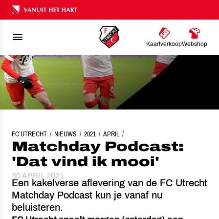
Ons nalatenschap
Kaartverkoop
Webshop
FC UTRECHT
NIEUWS
MATCHDAY PODCAST: 'DAT VIND IK MOOI'
2021
APRIL
Matchday Podcast:
'Dat vind ik mooi'
30 APRIL 2021
Een kakelverse aflevering van de FC Utrecht
Matchday Podcast kun je vanaf nu
beluisteren.