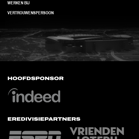
WERKEN BIJ
VERTROUWENSPERSOON
FC Utrecht<br>vanuit<br>het har
HOOFDSPONSOR
EREDIVISIEPARTNERS