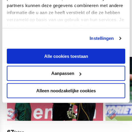
zijn van een schorsing.
partners kunnen deze gegevens combineren met andere
informatie die u aan ze heeft verstrekt of die ze hebben
verzameld op basis van uw gebruik van hun services. Je
Foto's van eerdere
kan je toestemming beheren op de Cookiepagina.
edities van ADO Den
Instellingen
Haag - FC Utrecht:
Alle cookies toestaan
Aanpassen
Alleen noodzakelijke cookies