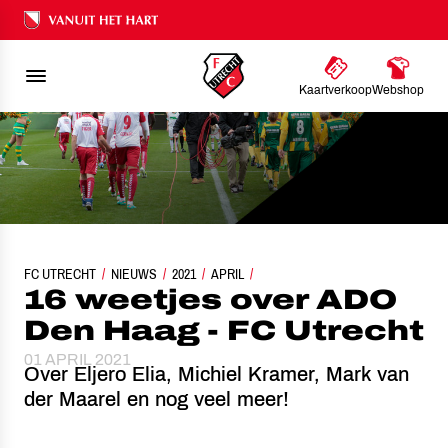
Ons nalatenschap
Kaartverkoop
Webshop
FC UTRECHT
16 WEETJES OVER ADO DEN HAAG - FC UTRECHT
NIEUWS
2021
APRIL
16 weetjes over ADO
Den Haag - FC Utrecht
01 APRIL 2021
Over Eljero Elia, Michiel Kramer, Mark van
der Maarel en nog veel meer!