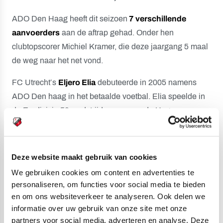
ADO Den Haag heeft dit seizoen
7 verschillende
aanvoerders
aan de aftrap gehad. Onder hen
clubtopscorer Michiel Kramer, die deze jaargang 5 maal
de weg naar het net vond.
FC Utrecht’s
Eljero Elia
debuteerde in 2005 namens
ADO Den haag in het betaalde voetbal. Elia speelde in
de Eredivisie 59 wedstrijden namens de Hagenaars en
was daarin goed voor 6 goals.
Jonas Arweiler
wordt dit seizoen door FC Utrecht aan
Deze website maakt gebruik van cookies
ADO Den Haag verhuurd.
We gebruiken cookies om content en advertenties te
Bij ADO Den Haag staan Michiel Kramer en Shaquille
personaliseren, om functies voor social media te bieden
Pinas
op scherp
. Bij FC Utrecht geldt dat Willem
en om ons websiteverkeer te analyseren. Ook delen we
informatie over uw gebruik van onze site met onze
Janssen en Mark van der Maarel 1 gele kaart verwijderd
partners voor social media, adverteren en analyse. Deze