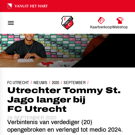
Ons nalatenschap
Kaartverkoop
Webshop
FC UTRECHT
NIEUWS
UTRECHTER TOMMY ST. JAGO LANGER BIJ FC UTRECH
2020
SEPTEMBER
Utrechter Tommy St.
Jago langer bij
FC Utrecht
24 SEPTEMBER 2020
Verbintenis van verdediger (20)
opengebroken en verlengd tot medio 2024.