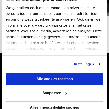
Deze website maakt gebruik van cookies
We gebruiken cookies om content en advertenties te
personaliseren, om functies voor social media te bieden
en om ons websiteverkeer te analyseren. Ook delen we
02
informatie over uw gebruik van onze site met onze
fotos
partners voor social media, adverteren en analyse. Deze
partners kunnen deze gegevens combineren met andere
informatie die u aan ze heeft verstrekt of die ze hebben
verzameld op basis van uw gebruik van hun services. Je
kan je toestemming beheren op de Cookiepagina.
Instellingen
Volg ons ook via
Alle cookies toestaan
Navigeer naar
Aanpassen
CLUB
FOUNDATION
Alleen noodzakelijke cookies