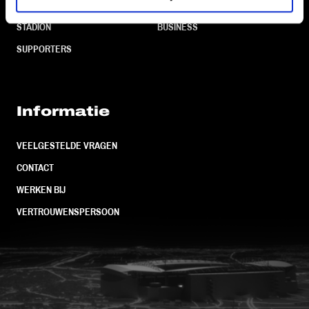
TEAMS
KAARTVERKOOP
STADION
BUSINESS
SUPPORTERS
Informatie
VEELGESTELDE VRAGEN
CONTACT
WERKEN BIJ
VERTROUWENSPERSOON
FC Utrecht<br>vanuit<br>het har