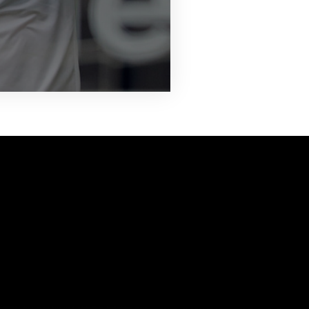
vanuit<br>het hart