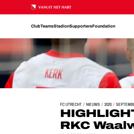
Ons nalatenschap
Club
Teams
Stadion
Supporters
Foundation
FC UTRECHT
NIEUWS
HIGHLIGHTS | FC 
2020
SEPTEMB
HIGHLIGHTS
RKC Waalw