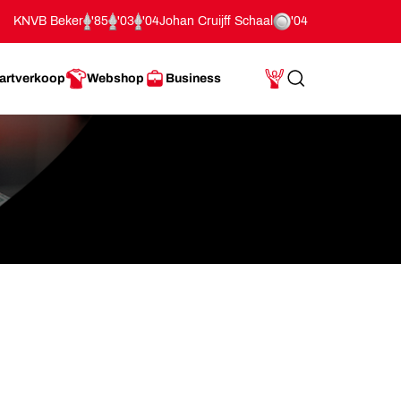
KNVB Beker
'85
'03
'04
Johan Cruijff Schaal
'04
artverkoop
Webshop
Business
Search
Mijn Account