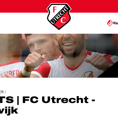
Ka
UTRECHT - RKC WAALWIJK
ER
 | FC Utrecht -
ijk