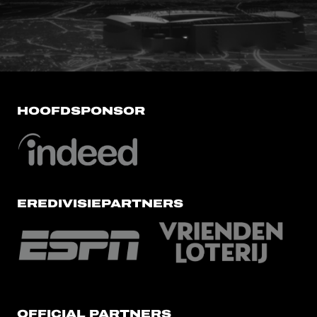
FC Utrecht<br>vanuit<br>het har
HOOFDSPONSOR
EREDIVISIEPARTNERS
OFFICIAL PARTNERS