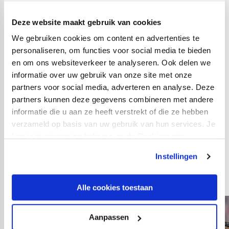
Maarten Paes; Sean Klaiber, Tommy St. Jago, Justin
Deze website maakt gebruik van cookies
Hoogma, Django Warmerdam; Othmane Boussaid (76.
We gebruiken cookies om content en advertenties te
Eljero Elia), Sander van de Streek, Simon Gustafson;
personaliseren, om functies voor social media te bieden
Gyrano Kerk, Mimoun Mahi (70. Urby Emanuelson), Bart
en om ons websiteverkeer te analyseren. Ook delen we
Ramselaar (70. Daniel Arzani).
informatie over uw gebruik van onze site met onze
partners voor social media, adverteren en analyse. Deze
Opstelling RKC Waalwijk:
partners kunnen deze gegevens combineren met andere
Kostas Lamprou; Saïd Bakari, Melle Meulensteen,
informatie die u aan ze heeft verstrekt of die ze hebben
Ahmed Touba, Luuk Wouters; Vurnon Anita, Nicolas
verzameld op basis van uw gebruik van hun services. Je
Olsak (81. Cyril Ngonge), Anas Tahiri; James Efmorfidis
kan je toestemming beheren op de Cookiepagina.
(46. Morad El Haddouti), Finn Stokkers (46. Vitalie
Instellingen
Damascan), Lennerd Daneels (71. Sylla Sow).
Alle cookies toestaan
Aanpassen