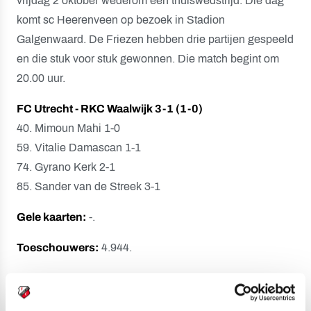
vrijdag 2 oktober wederom een thuiswedstrijd. Die dag
komt sc Heerenveen op bezoek in Stadion
Galgenwaard. De Friezen hebben drie partijen gespeeld
en die stuk voor stuk gewonnen. Die match begint om
20.00 uur.
FC Utrecht - RKC Waalwijk 3-1 (1-0)
40.
Mimoun Mahi 1-0
59. Vitalie Damascan 1-1
74. Gyrano Kerk 2-1
85. Sander van de Streek 3-1
Gele kaarten:
-.
Toeschouwers:
4.944.
Scheidsrechter:
Siemen Mulder.
Opstelling FC Utrecht: