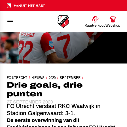
Ons nalatenschap
Kaartverkoop
Webshop
FC UTRECHT
NIEUWS
2020
SEPTEMBER
DRIE GOALS, DRIE PUNTEN
Drie goals, drie
punten
27 SEPTEMBER 2020
FC Utrecht verslaat RKC Waalwijk in
Stadion Galgenwaard: 3-1.
De eerste overwinning van dit