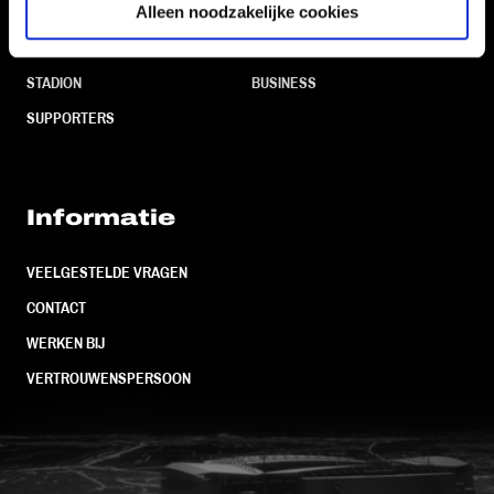
Alleen noodzakelijke cookies
CLUB
FOUNDATION
TEAMS
KAARTVERKOOP
STADION
BUSINESS
SUPPORTERS
Informatie
VEELGESTELDE VRAGEN
CONTACT
WERKEN BIJ
VERTROUWENSPERSOON
FC Utrecht<br>vanuit<br>het har