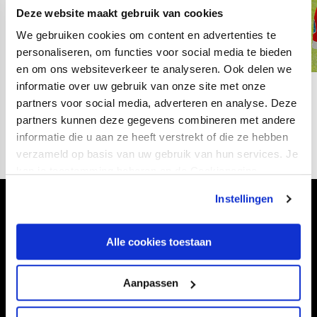
Deze website maakt gebruik van cookies
We gebruiken cookies om content en advertenties te
personaliseren, om functies voor social media te bieden
en om ons websiteverkeer te analyseren. Ook delen we
informatie over uw gebruik van onze site met onze
02
fotos
partners voor social media, adverteren en analyse. Deze
partners kunnen deze gegevens combineren met andere
informatie die u aan ze heeft verstrekt of die ze hebben
verzameld op basis van uw gebruik van hun services. Je
kan je toestemming beheren op de Cookiepagina.
Instellingen
Volg ons ook via
Alle cookies toestaan
Aanpassen
Navigeer naar