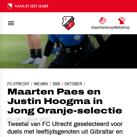
Ons nalatenschap
Kaartverkoop
Webshop
FC UTRECHT
MAARTEN PAES EN JUSTIN HOOGMA IN JONG ORANJE-SELECT
NIEUWS
2020
OKTOBER
Maarten Paes en
Justin Hoogma in
Jong Oranje-selectie
03 OKTOBER 2020
Tweetal van FC Utrecht geselecteerd voor
duels met leeftijdsgenoten uit Gibraltar en