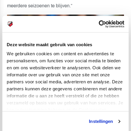
meerdere seizoenen te blijven.”
Deze website maakt gebruik van cookies
We gebruiken cookies om content en advertenties te
personaliseren, om functies voor social media te bieden
en om ons websiteverkeer te analyseren. Ook delen we
informatie over uw gebruik van onze site met onze
partners voor social media, adverteren en analyse. Deze
partners kunnen deze gegevens combineren met andere
informatie die u aan ze heeft verstrekt of die ze hebben
verzameld op basis van uw gebruik van hun services. Je
Na precies 100 officiële matchen in het shirt van PSM
kan je toestemming beheren op de Cookiepagina.
Makassar is Marc Klok op Deadline Day overgestapt
naar een andere grote club in Indonesië: Persija Jakarta.
Instellingen
Bij die club, die in 2018 voor het laatst landskampioen