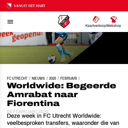
Ons nalatenschap
Kaartverkoop
Webshop
FC UTRECHT
NIEUWS
WORLDWIDE: BEGEERDE AMRABAT NAAR FIORENTINA
2020
FEBRUARI
Worldwide: Begeerde
Amrabat naar
Fiorentina
05 FEBRUARI 2020
Deze week in FC Utrecht Worldwide:
veelbesproken transfers, waaronder die van