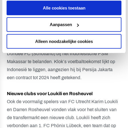
werd, treft de voormalig speler van FC Utrecht onder
Alle cookies toestaan
anderen Italiaans international Marco Motta. Nadat Klok
in 2013 bij FC Utrecht vertrok, stortte hij zich in diverse
Aanpassen
voetbalavonturen. De middenvelder ging van Ross
County (Schotland) naar Cherno More Varna (Bulgarije),
Alleen noodzakelijke cookies
om vervolgens via Oldham Athletic (Engeland) en
Dundee FC (Schotland) bij het Indonesische PSM
Makassar te belanden. Klok’s voetbaltoekomst lijkt op
Indonesië te liggen, aangezien hij bij Persija Jakarta
een contract tot 2024 heeft getekend.
Nieuwe clubs voor Loukili en Rosheuvel
Ook de voormalig spelers van FC Utrecht Karim Loukili
en Darren Rosheuvel vonden vlak voor het sluiten van
de transfermarkt een nieuwe club. Loukili heeft zich
verbonden aan 1. FC Phönix Lübeck, een team dat op