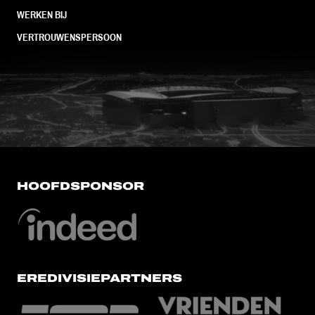
WERKEN BIJ
VERTROUWENSPERSOON
FC Utrecht<br>vanuit<br>het har
HOOFDSPONSOR
EREDIVISIEPARTNERS