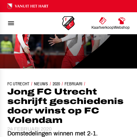
Ons nalatenschap
Kaartverkoop
Webshop
FC UTRECHT
JONG FC UTRECHT SCHRIJFT GESCHIEDENIS DOOR WINST OP FC V
NIEUWS
2020
FEBRUARI
Jong FC Utrecht
schrijft geschiedenis
door winst op FC
Volendam
24 FEBRUARI 2020
Domstedelingen winnen met 2-1.