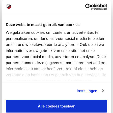
Scheidsrechter
:
Rob Dieperink
Opstelling Jong FC Utrecht:
Deze website maakt gebruik van cookies
Fabian de Keijzer; Sylian Mokono (80. Ruben
We gebruiken cookies om content en advertenties te
Hoogenhout), Mark Pabai, Christopher Mamengi,
personaliseren, om functies voor social media te bieden
Gabriel Culhaci; Rida El Barjiji (46. Giovanni de la
en om ons websiteverkeer te analyseren. Ook delen we
informatie over uw gebruik van onze site met onze
Vega), Justin Lonwijk, Davy van den Berg; Hicham
partners voor social media, adverteren en analyse. Deze
Acheffay (75. Mohamed Mallahi), Jeredy Hilterman,
partners kunnen deze gegevens combineren met andere
Odysseus Velanas
informatie die u aan ze heeft verstrekt of die ze hebben
verzameld op basis van uw gebruik van hun services. Je
Opstelling FC Volendam:
kan je toestemming beheren op de Cookiepagina.
Nordin Bakker; Noah Fadiga, Kevin Visser, Micky van de
Instellingen
Ven, Gijs Smal; Francesco Antonucci, Alex Plat, Jari
Vlak (74. Boy Deul); Nick Doodeman (66. Jelle Duin),
Alle cookies toestaan
Martijn Kaars, Derry John Murkin (70. Ibrahim El Kadiri)