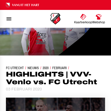
Ons nalatenschap
Kaartverkoop
Webshop
FC UTRECHT
NIEUWS
HIGHLIGHTS | VVV-VENLO VS. FC UTRECHT
2020
FEBRUARI
HIGHLIGHTS | VVV-
Venlo vs. FC Utrecht
03 FEBRUARI 2020