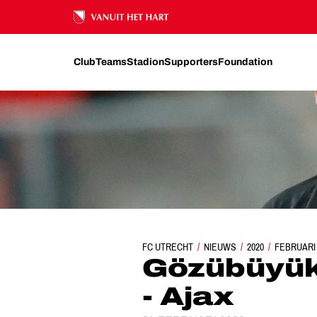
Ons nalatenschap
Club
Teams
Stadion
Supporters
Foundation
FC UTRECHT
NIEUWS
GÖZÜBÜYÜK LEIDT
2020
FEBRUARI
Gözübüyük 
- Ajax