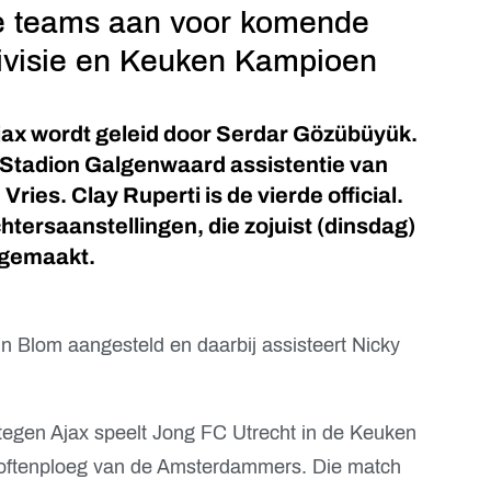
le teams aan voor komende
divisie en Keuken Kampioen
jax wordt geleid door Serdar Gözübüyük.
in Stadion Galgenwaard assistentie van
ries. Clay Ruperti is de vierde official.
chtersaanstellingen, die zojuist (dinsdag)
dgemaakt.
in Blom aangesteld en daarbij assisteert Nicky
 tegen Ajax speelt Jong FC Utrecht in de Keuken
loftenploeg van de Amsterdammers. Die match