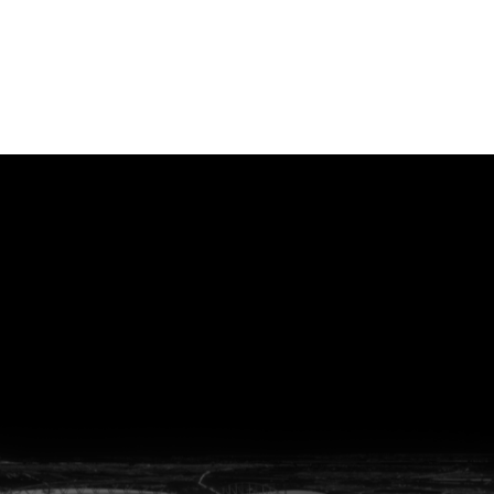
vanuit<br>het hart