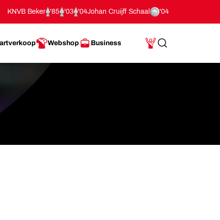
KNVB Beker
'85
'03
'04
Johan Cruijff Schaal
'04
artverkoop
Webshop
Business
Search
Mijn Account