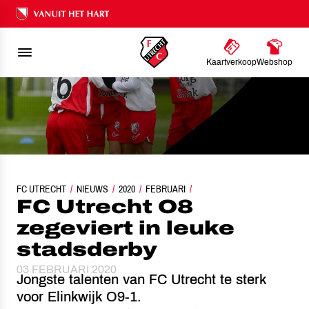
Ons nalatenschap
Kaartverkoop
Webshop
FC UTRECHT
NIEUWS
FC UTRECHT O8 ZEGEVIERT IN LEUKE STADSDERBY
2020
FEBRUARI
FC Utrecht O8
zegeviert in leuke
stadsderby
03 FEBRUARI 2020
Jongste talenten van FC Utrecht te sterk
voor Elinkwijk O9-1.