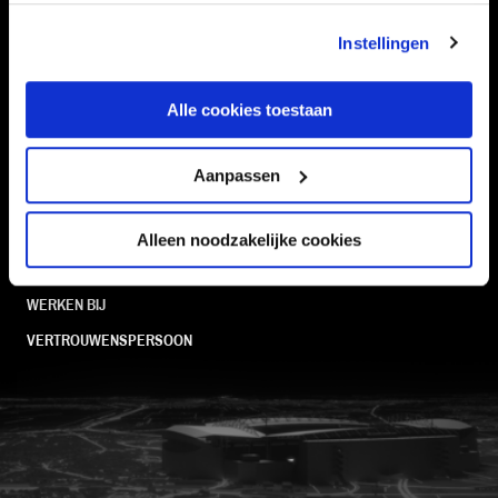
TEAMS
KAARTVERKOOP
STADION
BUSINESS
Instellingen
SUPPORTERS
Alle cookies toestaan
Aanpassen
Informatie
VEELGESTELDE VRAGEN
Alleen noodzakelijke cookies
CONTACT
WERKEN BIJ
VERTROUWENSPERSOON
FC Utrecht<br>vanuit<br>het har