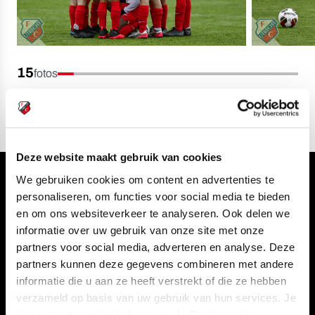
15
fotos
Deze website maakt gebruik van cookies
We gebruiken cookies om content en advertenties te
Volg ons ook via
personaliseren, om functies voor social media te bieden
en om ons websiteverkeer te analyseren. Ook delen we
informatie over uw gebruik van onze site met onze
partners voor social media, adverteren en analyse. Deze
Navigeer naar
partners kunnen deze gegevens combineren met andere
informatie die u aan ze heeft verstrekt of die ze hebben
CLUB
FOUNDATION
verzameld op basis van uw gebruik van hun services. Je
kan je toestemming beheren op de Cookiepagina.