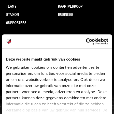
TEAMS
KAARTVERKOOP
STADION
BUSINESS
SUPPORTERS
Informatie
VEELGESTELDE VRAGEN
Deze website maakt gebruik van cookies
CONTACT
We gebruiken cookies om content en advertenties te
personaliseren, om functies voor social media te bieden
WERKEN BIJ
en om ons websiteverkeer te analyseren. Ook delen we
VERTROUWENSPERSOON
informatie over uw gebruik van onze site met onze
partners voor social media, adverteren en analyse. Deze
partners kunnen deze gegevens combineren met andere
FC Utrecht<br>vanuit<br>het har
informatie die u aan ze heeft verstrekt of die ze hebben
verzameld op basis van uw gebruik van hun services. Je