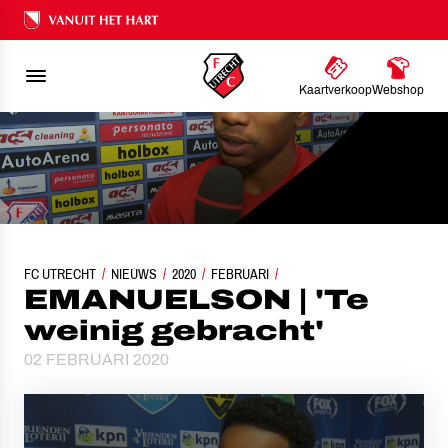
Ons nalatenschap
Kaartverkoop
Webshop
FC UTRECHT
NIEUWS
EMANUELSON | 'TE WEINIG GEBRACHT'
2020
FEBRUARI
EMANUELSON | 'Te
weinig gebracht'
02 FEBRUARI 2020