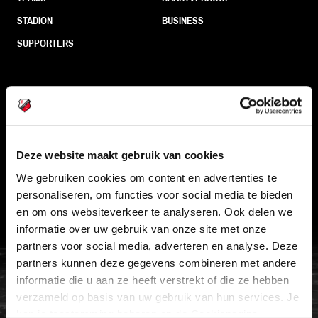
STADION
BUSINESS
SUPPORTERS
Informatie
VEELGESTELDE VRAGEN
Deze website maakt gebruik van cookies
CONTACT
We gebruiken cookies om content en advertenties te
WERKEN BIJ
personaliseren, om functies voor social media te bieden
VERTROUWENSPERSOON
en om ons websiteverkeer te analyseren. Ook delen we
informatie over uw gebruik van onze site met onze
partners voor social media, adverteren en analyse. Deze
FC Utrecht<br>vanuit<br>het har
partners kunnen deze gegevens combineren met andere
informatie die u aan ze heeft verstrekt of die ze hebben
verzameld op basis van uw gebruik van hun services. Je
kan je toestemming beheren op de Cookiepagina.