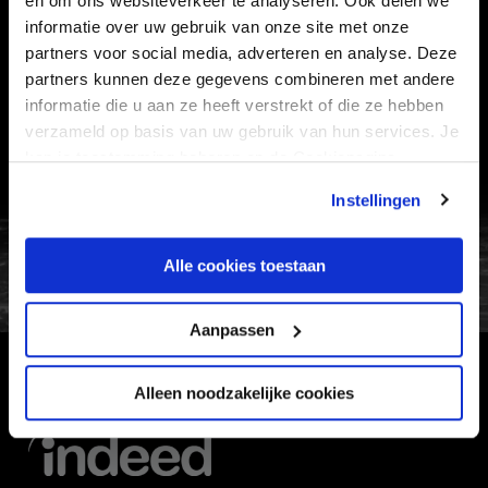
en om ons websiteverkeer te analyseren. Ook delen we
Informatie
informatie over uw gebruik van onze site met onze
partners voor social media, adverteren en analyse. Deze
VEELGESTELDE VRAGEN
partners kunnen deze gegevens combineren met andere
CONTACT
informatie die u aan ze heeft verstrekt of die ze hebben
WERKEN BIJ
verzameld op basis van uw gebruik van hun services. Je
kan je toestemming beheren op de Cookiepagina.
VERTROUWENSPERSOON
Instellingen
FC Utrecht<br>vanuit<br>het har
Alle cookies toestaan
Aanpassen
HOOFDSPONSOR
Alleen noodzakelijke cookies