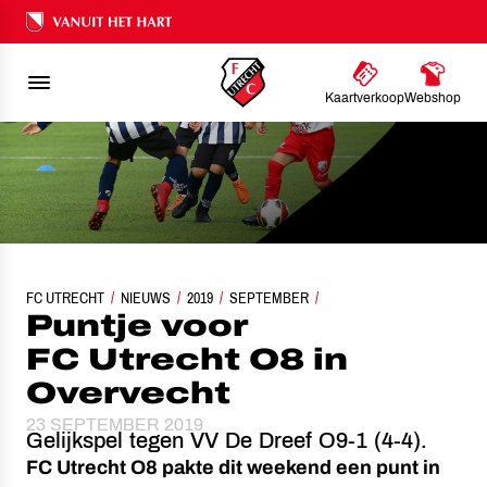
Ons nalatenschap
Kaartverkoop
Webshop
FC UTRECHT
NIEUWS
PUNTJE VOOR FC UTRECHT O8 IN OVERVECHT
2019
SEPTEMBER
Puntje voor
FC Utrecht O8 in
Overvecht
23 SEPTEMBER 2019
Gelijkspel tegen VV De Dreef O9-1 (4-4).
FC Utrecht O8 pakte dit weekend een punt in