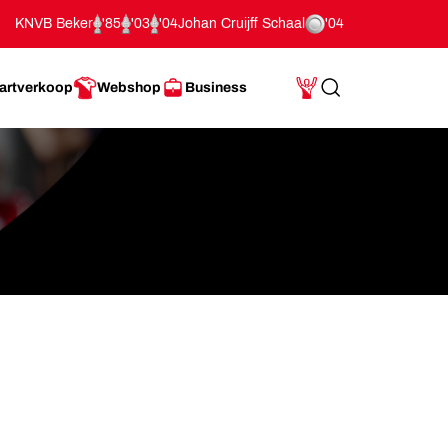
KNVB Beker
'85
'03
'04
Johan Cruijff Schaal
'04
artverkoop
Webshop
Business
Search
Mijn Account