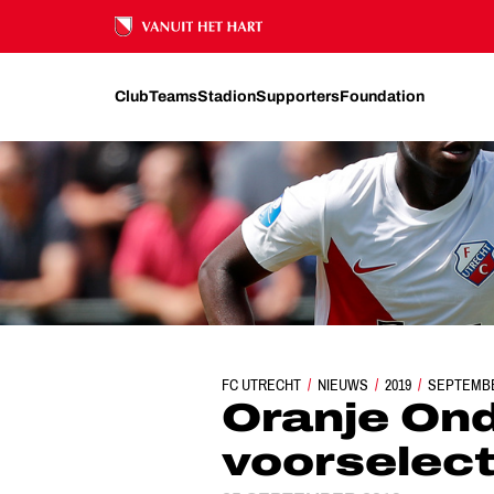
Ons nalatenschap
Club
Teams
Stadion
Supporters
Foundation
FC UTRECHT
NIEUWS
ORANJE ONDER 19-V
2019
SEPTEMB
Oranje Ond
voorselec