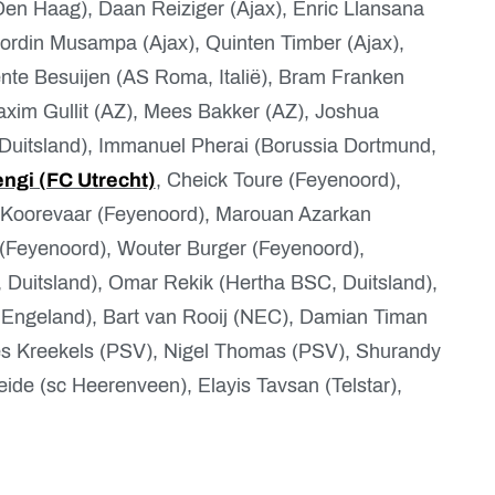
n Haag), Daan Reiziger (Ajax), Enric Llansana
 Nordin Musampa (Ajax), Quinten Timber (Ajax),
nte Besuijen (AS Roma, Italië), Bram Franken
xim Gullit (AZ), Mees Bakker (AZ), Joshua
Duitsland), Immanuel Pherai (Borussia Dortmund,
ngi (FC Utrecht)
, Cheick Toure (Feyenoord),
y Koorevaar (Feyenoord), Marouan Azarkan
(Feyenoord), Wouter Burger (Feyenoord),
Duitsland), Omar Rekik (Hertha BSC, Duitsland),
 Engeland), Bart van Rooij (NEC), Damian Timan
s Kreekels (PSV), Nigel Thomas (PSV), Shurandy
ide (sc Heerenveen), Elayis Tavsan (Telstar),