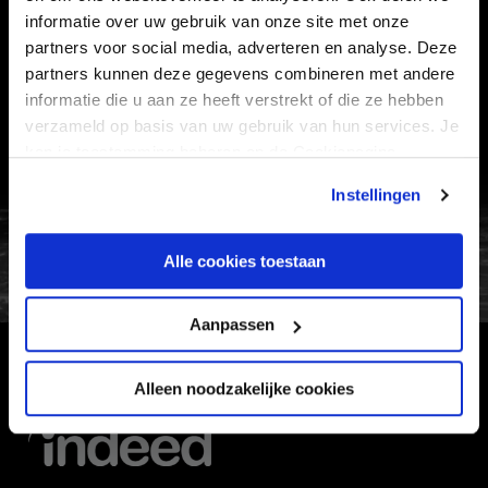
informatie over uw gebruik van onze site met onze
VEELGESTELDE VRAGEN
partners voor social media, adverteren en analyse. Deze
partners kunnen deze gegevens combineren met andere
CONTACT
informatie die u aan ze heeft verstrekt of die ze hebben
WERKEN BIJ
verzameld op basis van uw gebruik van hun services. Je
VERTROUWENSPERSOON
kan je toestemming beheren op de Cookiepagina.
Instellingen
FC Utrecht<br>vanuit<br>het har
Alle cookies toestaan
Aanpassen
HOOFDSPONSOR
Alleen noodzakelijke cookies