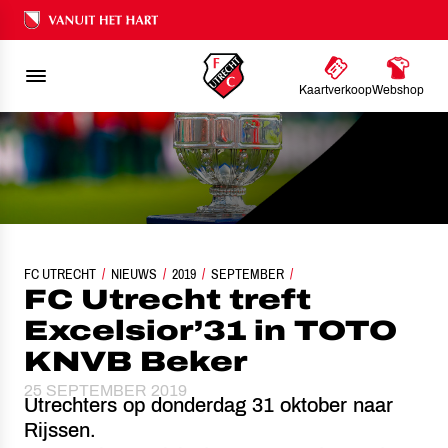
Ons nalatenschap
Kaartverkoop
Webshop
FC UTRECHT
NIEUWS
FC UTRECHT TREFT EXCELSIOR’31 IN TOTO KNVB BEKE
2019
SEPTEMBER
FC Utrecht treft
Excelsior’31 in TOTO
KNVB Beker
25 SEPTEMBER 2019
Utrechters op donderdag 31 oktober naar
Rijssen.