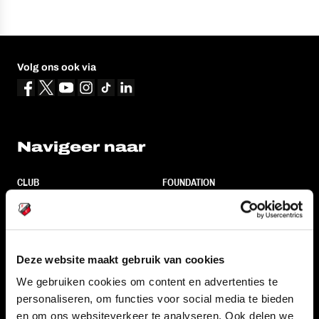
Volg ons ook via
Navigeer naar
CLUB
FOUNDATION
TEAMS
KAARTVERKOOP
STADION
BUSINESS
SUPPORTERS
Deze website maakt gebruik van cookies
We gebruiken cookies om content en advertenties te
personaliseren, om functies voor social media te bieden
Informatie
en om ons websiteverkeer te analyseren. Ook delen we