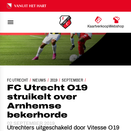
Ons nalatenschap
Kaartverkoop
Webshop
FC UTRECHT
NIEUWS
FC UTRECHT O19 STRUIKELT OVER ARNHEMSE BEKERHO
2019
SEPTEMBER
FC Utrecht O19
struikelt over
Arnhemse
bekerhorde
02 SEPTEMBER 2019
Utrechters uitgeschakeld door Vitesse O19