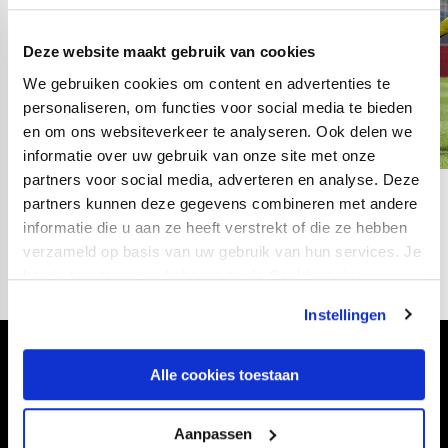
Deze website maakt gebruik van cookies
We gebruiken cookies om content en advertenties te
personaliseren, om functies voor social media te bieden
en om ons websiteverkeer te analyseren. Ook delen we
informatie over uw gebruik van onze site met onze
partners voor social media, adverteren en analyse. Deze
partners kunnen deze gegevens combineren met andere
15
fotos
informatie die u aan ze heeft verstrekt of die ze hebben
verzameld op basis van uw gebruik van hun services. Je
kan je toestemming beheren op de Cookiepagina.
Instellingen
Volg ons ook via
Alle cookies toestaan
Aanpassen