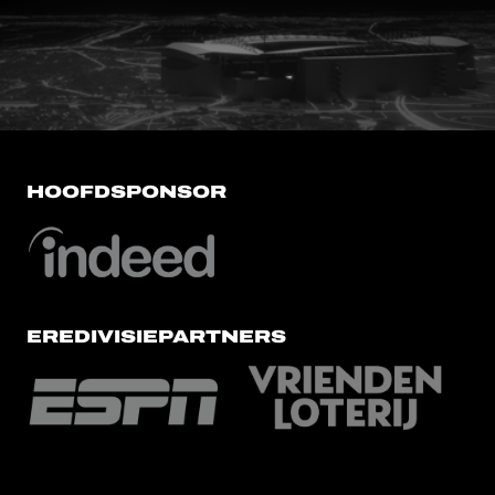
FC Utrecht<br>vanuit<br>het har
HOOFDSPONSOR
EREDIVISIEPARTNERS