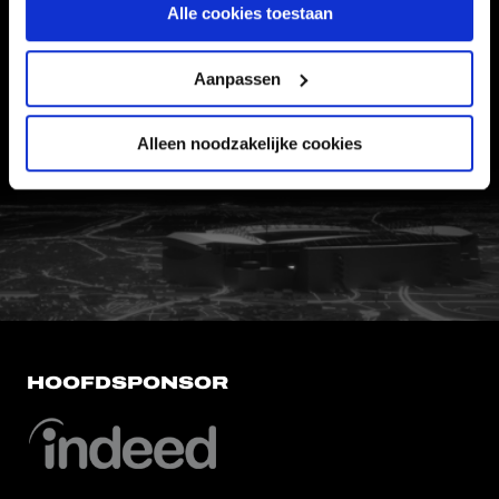
Alle cookies toestaan
VEELGESTELDE VRAGEN
CONTACT
Aanpassen
WERKEN BIJ
Alleen noodzakelijke cookies
VERTROUWENSPERSOON
FC Utrecht<br>vanuit<br>het har
HOOFDSPONSOR