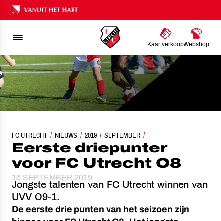
Ons nalatenschap
Kaartverkoop
Webshop
FC UTRECHT
NIEUWS
EERSTE DRIEPUNTER VOOR FC UTRECHT O8
2019
SEPTEMBER
Eerste driepunter
voor FC Utrecht O8
16 SEPTEMBER 2019
Jongste talenten van FC Utrecht winnen van
UVV O9-1.
De eerste drie punten van het seizoen zijn