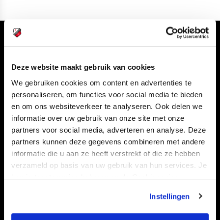
Volg ons ook via
Deze website maakt gebruik van cookies
We gebruiken cookies om content en advertenties te
personaliseren, om functies voor social media te bieden
Navigeer naar
en om ons websiteverkeer te analyseren. Ook delen we
informatie over uw gebruik van onze site met onze
CLUB
FOUNDATION
partners voor social media, adverteren en analyse. Deze
TEAMS
KAARTVERKOOP
partners kunnen deze gegevens combineren met andere
STADION
BUSINESS
informatie die u aan ze heeft verstrekt of die ze hebben
verzameld op basis van uw gebruik van hun services. Je
SUPPORTERS
kan je toestemming beheren op de Cookiepagina.
Instellingen
Informatie